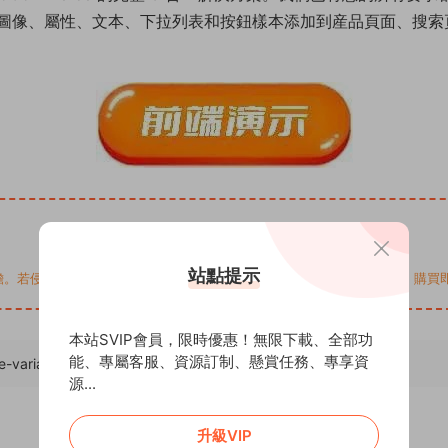
圖像、屬性、文本、下拉列表和按鈕樣本添加到産品頁面、搜索
站點提示
您的權益，請來信通知Email: support@addprofans.com。購
本站SVIP會員，限時優惠！無限下載、全部功
能、專屬客服、資源訂制、懸賞任務、專享資
variation-swatches-and-additional-gallery/
，轉載請注明出處。
源...
升級VIP