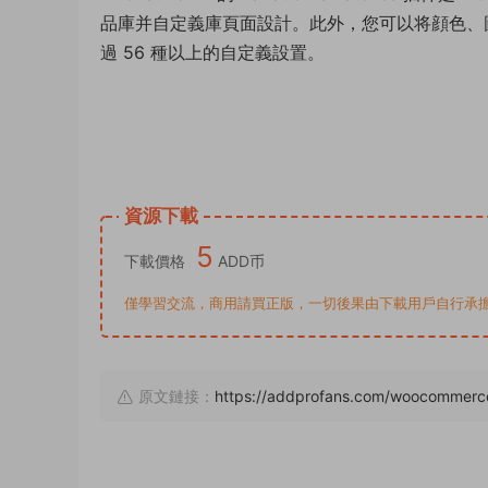
品庫并自定義庫頁面設計。此外，您可以将顔色、
過 56 種以上的自定義設置。
資源下載
5
下載價格
ADD币
僅學習交流，商用請買正版，一切後果由下載用戶自行承擔。若侵犯了
原文鏈接：
https://addprofans.com/woocommerce-