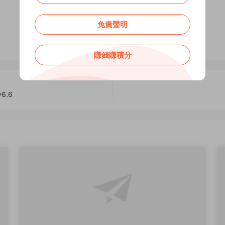
0
0
免責聲明
賺錢賺積分
6.6