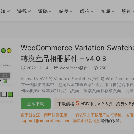
主題
遊戲
源碼
站長
虛拟
知識
懸賞
WooCommerce Variation Swatche
轉換産品相冊插件 – v4.0.3
2022-10-14
WordPress插件
250
InnovativeWP 的 Variation Swatches 插件是 Wo
在一個解決方案中。您可以添加垂直水平産品庫并自定義庫頁
列表和按鈕樣本添加到産品頁面、搜索頁面和存檔頁面。此插件
5
立即下載
下載價格
ADD币，VIP 8折、終身VI
僅學習交流，商用請買正版，一切後果由下載用戶自行承擔。若侵犯了
support@addprofans.com。購買即默認同意
我們的政策
。