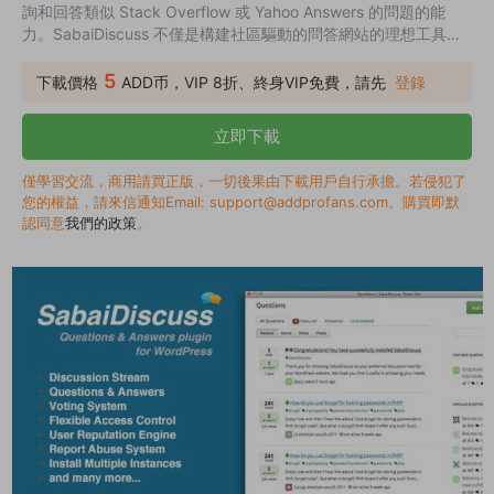
詢和回答類似 Stack Overflow 或 Yahoo Answers 的問題的能
力。SabaiDiscuss 不僅是構建社區驅動的問答網站的理想工具，
也是構建讨論論壇，知識庫甚至是 WordPress 幫助台門戶的理想
工具。
5
下載價格
ADD币，VIP 8折、終身VIP免費，請先
登錄
立即下載
僅學習交流，商用請買正版，一切後果由下載用戶自行承擔。若侵犯了
您的權益，請來信通知Email: support@addprofans.com。購買即默
認同意
我們的政策
。