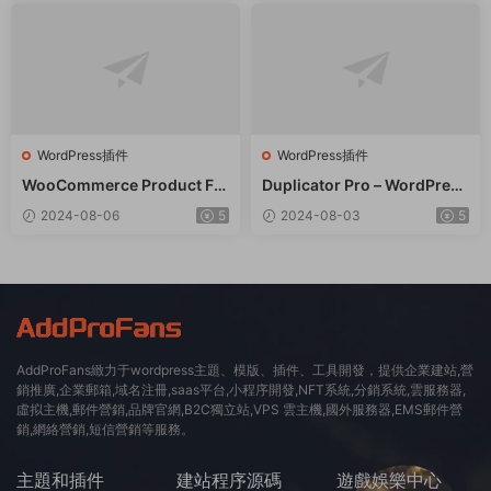
WordPress插件
WordPress插件
WooCommerce Product Filt
Duplicator Pro – WordPress
er 商品篩選器WordPress插
備份遷移WordPress插件 – v
2024-08-06
5
2024-08-03
5
件 – v8.3.0
4.5.15
AddProFans緻力于wordpress主題、模版、插件、工具開發，提供企業建站,營
銷推廣,企業郵箱,域名注冊,saas平台,小程序開發,NFT系統,分銷系統,雲服務器,
虛拟主機,郵件營銷,品牌官網,B2C獨立站,VPS 雲主機,國外服務器,EMS郵件營
銷,網絡營銷,短信營銷等服務。
主題和插件
建站程序源碼
遊戲娛樂中心