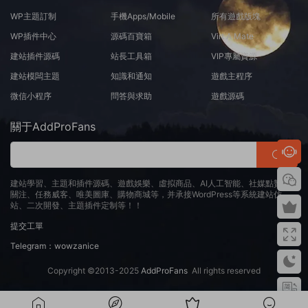
WP主題訂制
手機Apps/Mobile
所有遊戲版塊
WP插件中心
源碼百寶箱
Virt A Mate
建站插件源碼
站長工具箱
VIP專屬資源
建站模闆主題
知識和通知
遊戲主程序
微信小程序
問答與求助
遊戲源碼
關于AddProFans
建站學習、主題和插件源碼、遊戲娛樂、虛拟商品、AI人工智能、社媒點贊、
關注、任務威客、唯美圖庫、購物商城等，并承接WordPress等系統建站仿
站、二次開發、主題插件定制等！！
提交工單
Telegram：wowzanice
Copyright ©2013-2025
AddProFans
All rights reserved