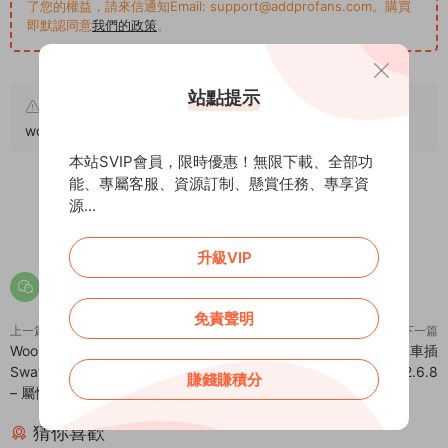
了您的權益，請來信通知Email: support@addprofans.com。購買
即默認同意
我們的政策
。
站點提示
原文鏈接：
https://addprofans.com/sabai-discuss-for-
wordpress/
，轉載請注明出處。
本站SVIP會員，限時優惠！無限下載、全部功
能、專屬客服、資源訂制、懸賞任務、專享資
源...
0
0
升級VIP
免責聲明
上一篇
下一篇
WooCommerce Variation
Woo Floating Cart 懸浮購物車插
Swatches And Additional Gallery
件 – v2.6.8
賺錢賺積分
– 屬性轉換産品相冊插件 – v4.0.3
猜你喜歡