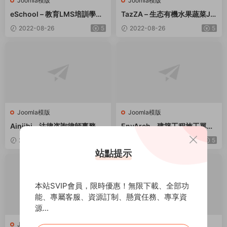
Joomla模版
Joomla模版
eSchool – 教育LMS培訓學校
TazZA – 生态有機水果蔬菜Jo
Joomla 模闆
omla商店模闆
2022-08-26
5
2022-08-26
5
Joomla模版
Joomla模版
Ainjibi – 法律咨詢律師事務所
EnvArch – 建築工程施工單位
網站Joomla模闆
企業網站Joomla模闆
2022-08-26
5
2022-08-26
5
站點提示
本站SVIP會員，限時優惠！無限下載、全部功
能、專屬客服、資源訂制、懸賞任務、專享資
源...
Joomla模版
Joomla模版