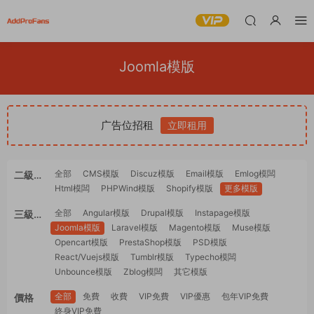
Joomla模版
广告位招租
立即租用
全部
CMS模版
Discuz模版
Email模版
Emlog模闆
二級分
Html模闆
PHPWind模版
Shopify模版
更多模版
類
全部
Angular模版
Drupal模版
Instapage模版
三級分
Joomla模版
Laravel模版
Magento模版
Muse模版
類
Opencart模版
PrestaShop模版
PSD模版
React/Vuejs模版
Tumblr模版
Typecho模闆
Unbounce模版
Zblog模闆
其它模版
全部
免費
收費
VIP免費
VIP優惠
包年VIP免費
價格
終身VIP免費