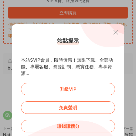
VIP 8折、終身VIP免費
立即購買
僅學習交流，商用請買正版，一切後果由下載用戶自行承擔。若侵犯
了您的權益，請來信通知Email: support@addprofans.com。購買
即默認同意
我們的政策
。
站點提示
本站SVIP會員，限時優惠！無限下載、全部功
原文鏈接：
https://addprofans.com/zebu-multipurpose-
能、專屬客服、資源訂制、懸賞任務、專享資
business-landing-page/
，轉載請注明出處。
源...
升級VIP
0
0
免責聲明
賺錢賺積分
上一篇
下一篇
Naturix – 有機水果蔬菜商店
Hills – 獨特響應式酒店汽車旅館