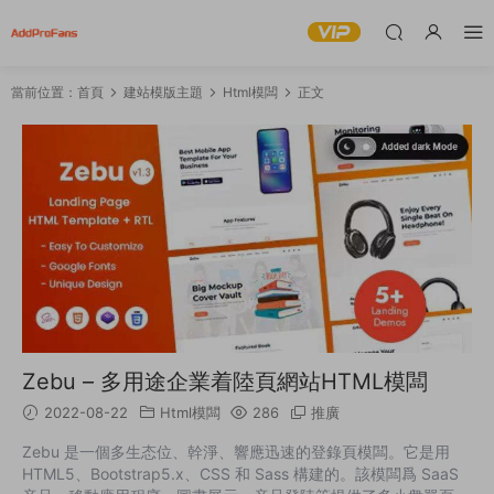
當前位置：
首頁
建站模版主題
Html模闆
正文
Zebu – 多用途企業着陸頁網站HTML模闆
2022-08-22
Html模闆
286
推廣
Zebu 是一個多生态位、幹淨、響應迅速的登錄頁模闆。它是用
HTML5、Bootstrap5.x、CSS 和 Sass 構建的。該模闆爲 SaaS