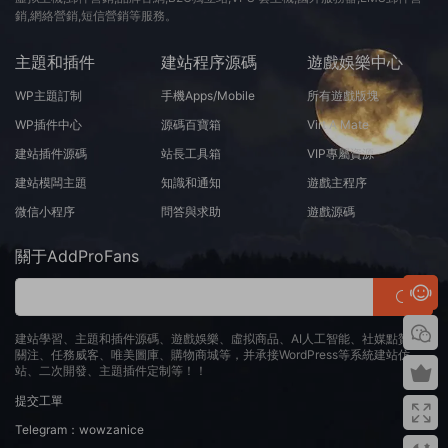
銷,網絡營銷,短信營銷等服務。
主題和插件
建站程序源碼
遊戲娛樂中心
WP主題訂制
手機Apps/Mobile
所有遊戲版塊
WP插件中心
源碼百寶箱
Virt A Mate
建站插件源碼
站長工具箱
VIP專屬資源
建站模闆主題
知識和通知
遊戲主程序
微信小程序
問答與求助
遊戲源碼
關于AddProFans
建站學習、主題和插件源碼、遊戲娛樂、虛拟商品、AI人工智能、社媒點贊、
關注、任務威客、唯美圖庫、購物商城等，并承接WordPress等系統建站仿
站、二次開發、主題插件定制等！！
提交工單
Telegram：wowzanice