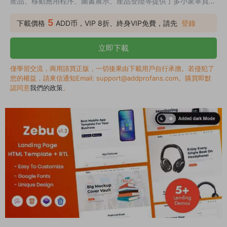
産品、移動應用程序、圖書展示、産品登陸等提供了多小衆單頁演
示。它在所有屏幕和設備上看起來都很吸引人，包括 Windows、
Mac、iOS、Android 等。該模闆包含 RTL 功能，因此，在基于阿
5
下載價格
ADD币，VIP 8折、終身VIP免費，請先
登錄
拉伯語和希伯來語的網站上使用會更快、更容易。 Zebu 快速、輕
量級、幹淨，并包含 W3 有效源代碼。該模闆可以通過詳細文檔輕
立即下載
松自定義和擴展。我們快速友...
僅學習交流，商用請買正版，一切後果由下載用戶自行承擔。若侵犯了
您的權益，請來信通知Email: support@addprofans.com。購買即默
認同意
我們的政策
。