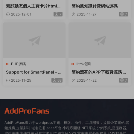
素顔動态個人主頁卡片html源
簡約風知識付費網站源碼
碼
2025-12-01
7
2025-11-27
7
.PHP源碼
Html模闆
Support for SmartPanel – S
簡約漂亮的APP下載頁源碼 前
MM Panel Script
端采用HTML+CSS拟态風格
2025-11-25
68
2025-11-22
7
AddProFans緻力于wordpress主題、模版、插件、工具開發，提供企業建站,營
銷推廣,企業郵箱,域名注冊,saas平台,小程序開發,NFT系統,分銷系統,雲服務器,
虛拟主機,郵件營銷,品牌官網,B2C獨立站,VPS 雲主機,國外服務器,EMS郵件營