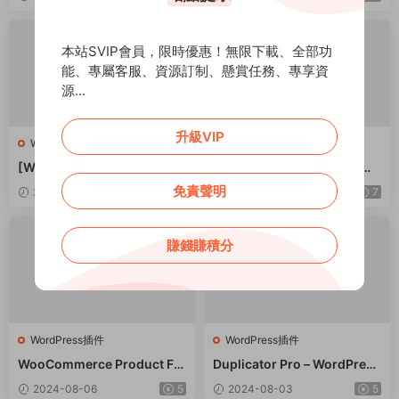
v2.9
音頻播放器 – v10.21
本站SVIP會員，限時優惠！無限下載、全部功
能、專屬客服、資源訂制、懸賞任務、專享資
源...
升級VIP
WordPress插件
WordPress插件
[WP] Cashback Tracker Pro
OMGF PRO v.3.8.0 – 加速谷
v2.6.4 退款追蹤器插件下載
歌字體本地化GDPR優化 破解
免責聲明
2025-03-10
3
2024-11-14
7
版插件下載
賺錢賺積分
WordPress插件
WordPress插件
WooCommerce Product Filt
Duplicator Pro – WordPress
er 商品篩選器WordPress插
備份遷移WordPress插件 – v
2024-08-06
5
2024-08-03
5