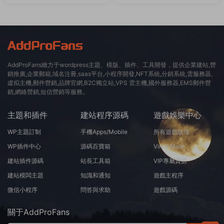
件 – v8.3.0
4.5.15
AddProFans緻力于wordpress主題、模版、插件、工具開發，提供企業建站,營
銷推廣,企業郵箱,域名注冊,saas平台,小程序開發,NFT系統,分銷系統,雲服務器,
虛拟主機,郵件營銷,品牌官網,B2C獨立站,VPS 雲主機,國外服務器,EMS郵件營
銷,網絡營銷,短信營銷等服務。
主題和插件
建站程序源碼
遊戲娛樂中心
WP主題訂制
手機Apps/Mobile
所有遊戲版塊
WP插件中心
源碼百寶箱
Virt A Mate
建站插件源碼
站長工具箱
VIP專屬資源
建站模闆主題
知識和通知
遊戲主程序
微信小程序
問答與求助
遊戲源碼
關于AddProFans