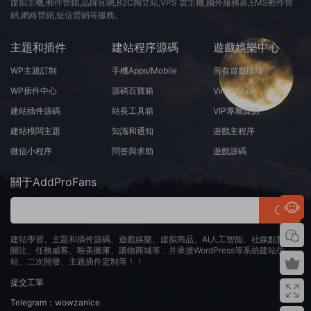
虛拟主機,郵件營銷,品牌官網,B2C獨立站,VPS 雲主機,國外服務器,EMS郵件營
銷,網絡營銷,短信營銷等服務。
主題和插件
建站程序源碼
遊戲娛樂中心
WP主題訂制
手機Apps/Mobile
所有遊戲版塊
WP插件中心
源碼百寶箱
Virt A Mate
建站插件源碼
站長工具箱
VIP專屬資源
建站模闆主題
知識和通知
遊戲主程序
微信小程序
問答與求助
遊戲源碼
關于AddProFans
建站學習、主題和插件源碼、遊戲娛樂、虛拟商品、AI人工智能、社媒點贊、
關注、任務威客、唯美圖庫、購物商城等，并承接WordPress等系統建站仿
站、二次開發、主題插件定制等！！
提交工單
Telegram：wowzanice