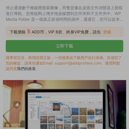
停止通過數千種媒體搜索圖像，而隻是像在桌面文件浏覽器上那樣
進行導航。您将能夠上傳并拖放媒體到文件夾和子文件夾中。WP
Media Folder 是一個真正節省時間的插件，通過它，您可以從本
機 WordPress 媒體管理器管理和訂購文件和圖像。使用默認的
WordPress 媒體管理器也意味着該插件将與您正在使用的所有其
5
下載價格
ADD币，VIP 8折、終身VIP免費，請先
登錄
他插件高度兼容。
立即下載
僅學習交流，商用請買正版，一切後果由下載用戶自行承擔。若侵犯了
您的權益，請來信通知Email: support@addprofans.com。購買即默
認同意
我們的政策
。