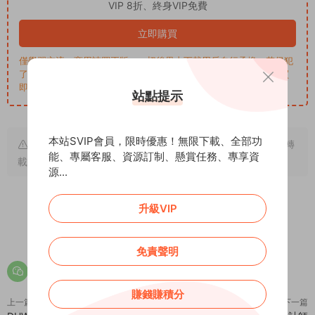
VIP 8折、終身VIP免費
立即購買
僅學習交流，商用請買正版，一切後果由下載用戶自行承擔。若侵犯
了您的權益，請來信通知Email: support@addprofans.com。購買
即默認同意
我們的政策
。
站點提示
本站SVIP會員，限時優惠！無限下載、全部功
原文鏈接：
https://addprofans.com/wp-media-folder/
，轉
能、專屬客服、資源訂制、懸賞任務、專享資
載請注明出處。
源...
升級VIP
0
0
免責聲明
賺錢賺積分
上一篇
下一篇