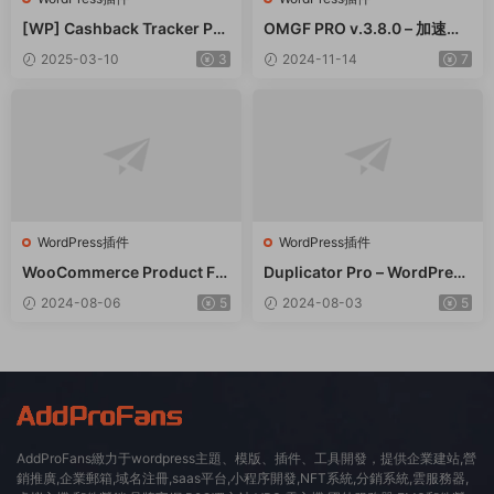
[WP] Cashback Tracker Pro
OMGF PRO v.3.8.0 – 加速谷
v2.6.4 退款追蹤器插件下載
歌字體本地化GDPR優化 破解
2025-03-10
3
2024-11-14
7
版插件下載
WordPress插件
WordPress插件
WooCommerce Product Filt
Duplicator Pro – WordPress
er 商品篩選器WordPress插
備份遷移WordPress插件 – v
2024-08-06
5
2024-08-03
5
件 – v8.3.0
4.5.15
AddProFans緻力于wordpress主題、模版、插件、工具開發，提供企業建站,營
銷推廣,企業郵箱,域名注冊,saas平台,小程序開發,NFT系統,分銷系統,雲服務器,