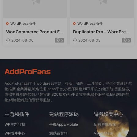
WordPress插件
WordPress插件
WooCommerce Product Filt
Duplicator Pro – WordPress
er 商品篩選器WordPress插
備份遷移WordPress插件 – v
2024-08-06
5
2024-08-03
5
件 – v8.3.0
4.5.15
AddProFans緻力于wordpress主題、模版、插件、工具開發，提供企業建站,營
銷推廣,企業郵箱,域名注冊,saas平台,小程序開發,NFT系統,分銷系統,雲服務器,
虛拟主機,郵件營銷,品牌官網,B2C獨立站,VPS 雲主機,國外服務器,EMS郵件營
銷,網絡營銷,短信營銷等服務。
主題和插件
建站程序源碼
遊戲娛樂中心
WP主題訂制
手機Apps/Mobile
所有遊戲版塊
WP插件中心
源碼百寶箱
Virt A Mate