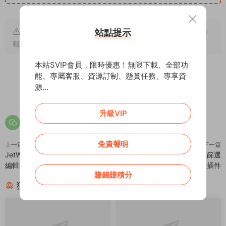
原文鏈接：
https://addprofans.com/wp-grid-builder/
，轉
站點提示
載請注明出處。
本站SVIP會員，限時優惠！無限下載、全部功
能、專屬客服、資源訂制、懸賞任務、專享資
源...
0
0
升級VIP
免責聲明
上一篇
下一篇
JetWooBuilder – Elementor 商品
Divi Ajax Filter – 無刷新加載 篩選
編輯插件 – v2.0.4
插件
賺錢賺積分
猜你喜歡