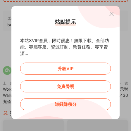
原文鏈接：
https://addprofans.com/wp-clever-faq-
站點提示
builder/
，轉載請注明出處。
本站SVIP會員，限時優惠！無限下載、全部功
能、專屬客服、資源訂制、懸賞任務、專享資
0
0
源...
升級VIP
上一篇
下一篇
免責聲明
WordPress WooCommerce
WP Flat Tour Builder 工具提示對
Wallet System Plugin – 商店餘額
話窗口插件 – v3.430
充值支付插件 – v3.5.2
賺錢賺積分
猜你喜歡