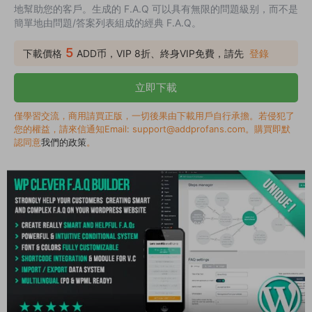
地幫助您的客戶。生成的 F.A.Q 可以具有無限的問題級别，而不是
簡單地由問題/答案列表組成的經典 F.A.Q。
5
下載價格
ADD币，VIP 8折、終身VIP免費，請先
登錄
立即下載
僅學習交流，商用請買正版，一切後果由下載用戶自行承擔。若侵犯了
您的權益，請來信通知Email: support@addprofans.com。購買即默
認同意
我們的政策
。