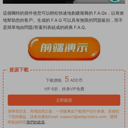
這個獨特的插件使您可以輕松快速地創建複雜的 F.A.Qs，以有效
地幫助您的客戶。生成的 F.A.Q 可以具有無限的問題級别，而不
是簡單地由問題/答案列表組成的經典 F.A.Q。
資源下載
5
下載價格
ADD币
VIP 8折、終身VIP免費
立即購買
僅學習交流，商用請買正版，一切後果由下載用戶自行承擔。若侵犯
了您的權益，請來信通知Email: support@addprofans.com。購買
即默認同意
我們的政策
。