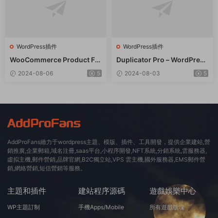
WordPress插件
WordPress插件
WooCommerce Product Filt
Duplicator Pro – WordPress
er 商品篩選器WordPress插
備份遷移WordPress插件 – v
2024-08-06
5
2024-08-03
5
件 – v8.3.0
4.5.15
AddProFans緻力于wordpress主題、模版、插件、工具開發，提供企業建站,營
銷推廣,企業郵箱,域名注冊,saas平台,小程序開發,NFT系統,分銷系統,雲服務器,
虛拟主機,郵件營銷,品牌官網,B2C獨立站,VPS 雲主機,國外服務器,EMS郵件營
銷,網絡營銷,短信營銷等服務。
主題和插件
建站程序源碼
遊戲娛樂中心
WP主題訂制
手機Apps/Mobile
所有遊戲版塊