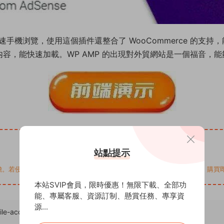
用于加速手機浏覽，使用這個插件還整合了 WooCommerce 的支持，
化内容，能快速加載。WP AMP 的出現對外貿網站是一個福音
站點提示
您的權益，請來信通知Email: support@addprofans.com。購
本站SVIP會員，限時優惠！無限下載、全部功
能、專屬客服、資源訂制、懸賞任務、專享資
源...
e-acceleration-amp-plug-in/
，轉載請注明出處。