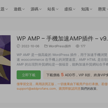
主題
遊戲
源碼
站長
虛拟
知識
懸賞
WP AMP – 手機加速AMP插件 – v9.
2022-10-06
WordPress插件
177
WP AMP 是一個高級的 WordPress 插件，用于加速手機浏
速 woocommerce 在手機上的浏覽速度。AMP HTML
AMP 的出現對外貿網站是一個福音，能夠加速外貿網站在手
5
立即下載
下載價格
ADD币，VIP 8折、終身VI
僅學習交流，商用請買正版，一切後果由下載用戶自行承擔。若侵犯了
support@addprofans.com。購買即默認同意
我們的政策
。