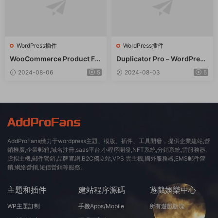
WordPress插件
WordPress插件
WooCommerce Product Filt
Duplicator Pro – WordPress
er 商品篩選器WordPress插
備份遷移WordPress插件 – v
2024-08-06
5
2024-08-03
5
件 – v8.3.0
4.5.15
AddProFans緻力于wordpress主題、模版、插件、工具開發，提供企業建站,營
銷推廣,企業郵箱,域名注冊,saas平台,小程序開發,NFT系統,分銷系統,雲服務器,
虛拟主機,郵件營銷,品牌官網,B2C獨立站,VPS 雲主機,國外服務器,EMS郵件營
銷,網絡營銷,短信營銷等服務。
主題和插件
建站程序源碼
遊戲娛樂中心
WP主題訂制
手機Apps/Mobile
所有遊戲版塊