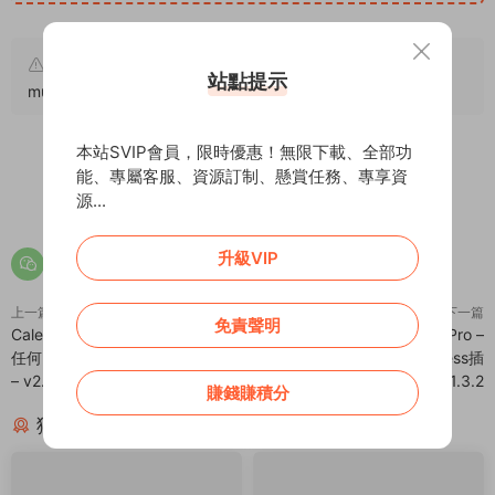
原文鏈接：
https://addprofans.com/wordpress-api-
站點提示
multiple-sites-user-sync/
，轉載請注明出處。
本站SVIP會員，限時優惠！無限下載、全部功
能、專屬客服、資源訂制、懸賞任務、專享資
0
0
源...
升級VIP
上一篇
下一篇
免責聲明
Calendar Anything – 日曆中顯示
File Renaming on Upload Pro –
任何 WordPress 自定義文章類型
上傳文件自動重命名WordPress插
– v2.30
件 – v1.3.2
賺錢賺積分
猜你喜歡