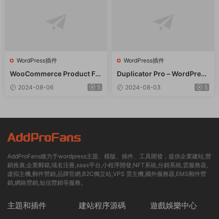
WordPress插件
WordPress插件
WooCommerce Product Filt
Duplicator Pro – WordPress
er 商品篩選器WordPress插
備份遷移WordPress插件 – v
2024-08-06
5
2024-08-03
5
件 – v8.3.0
4.5.15
AddProFans緻力于wordpress主題、模版、插件、工具開發，提供企業建站,營
銷推廣,企業郵箱,域名注冊,saas平台,小程序開發,NFT系統,分銷系統,雲服務器,
虛拟主機,郵件營銷,品牌官網,B2C獨立站,VPS 雲主機,國外服務器,EMS郵件營
銷,網絡營銷,短信營銷等服務。
主題和插件
建站程序源碼
遊戲娛樂中心