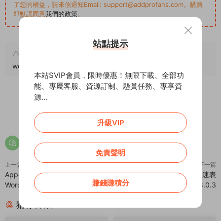
了您的權益，請來信通知Email: support@addprofans.com。購買
即默認同意
我們的政策
。
站點提示
原文鏈接：
https://addprofans.com/woo-import-export-
woocommerce/
，轉載請注明出處。
本站SVIP會員，限時優惠！無限下載、全部功
能、專屬客服、資源訂制、懸賞任務、專享資
源...
0
0
升級VIP
免責聲明
上一篇
下一篇
Appender – 内容保護複制加版權
Woo Product Table Pro – 快速表
賺錢賺積分
WordPress 插件 – v1.1.0
格創建WordPress插件 – v8.0.3
猜你喜歡