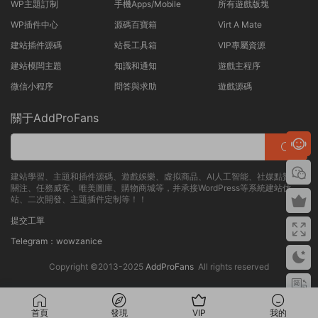
WP主題訂制
手機Apps/Mobile
所有遊戲版塊
WP插件中心
源碼百寶箱
Virt A Mate
建站插件源碼
站長工具箱
VIP專屬資源
建站模闆主題
知識和通知
遊戲主程序
微信小程序
問答與求助
遊戲源碼
關于AddProFans
建站學習、主題和插件源碼、遊戲娛樂、虛拟商品、AI人工智能、社媒點贊、
關注、任務威客、唯美圖庫、購物商城等，并承接WordPress等系統建站仿
站、二次開發、主題插件定制等！！
提交工單
Telegram：wowzanice
Copyright ©2013-2025
AddProFans
All rights reserved
首頁
發現
VIP
我的