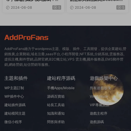
用于社會福利院、養老院等領
織夢模闆
2024-06-08
5
2024-06-08
5
域
AddProFans緻力于wordpress主題、模版、插件、工具開發，提供企業建站,營
銷推廣,企業郵箱,域名注冊,saas平台,小程序開發,NFT系統,分銷系統,雲服務器,
虛拟主機,郵件營銷,品牌官網,B2C獨立站,VPS 雲主機,國外服務器,EMS郵件營
銷,網絡營銷,短信營銷等服務。
主題和插件
建站程序源碼
遊戲娛樂中心
WP主題訂制
手機Apps/Mobile
所有遊戲版塊
WP插件中心
源碼百寶箱
Virt A Mate
建站插件源碼
站長工具箱
VIP專屬資源
建站模闆主題
知識和通知
遊戲主程序
微信小程序
問答與求助
遊戲源碼