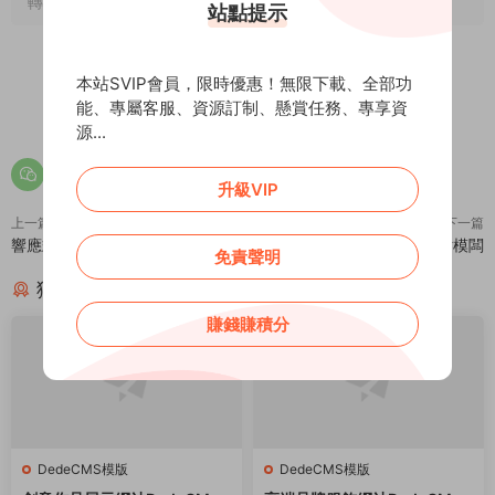
轉載請注明出處。
站點提示
本站SVIP會員，限時優惠！無限下載、全部功
能、專屬客服、資源訂制、懸賞任務、專享資
0
0
源...
升級VIP
上一篇
下一篇
響應式綠色旅遊旅行社織夢模闆
織夢cms酒水白酒類網站模闆
免責聲明
猜你喜歡
賺錢賺積分
DedeCMS模版
DedeCMS模版