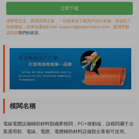
立即下載
僅學習交流，商用請買正版，一切後果由下載用戶自行承擔。若侵犯了
您的權益，請來信通知Email: support@addprofans.com。購買即默
認同意
我們的政策
。
模闆名稱
電線電纜設備輔助材料類織夢模闆，PC+移動端，該模闆屬于企
業通用類、電線、電纜、電纜輔助材料設備類企業都可使用。