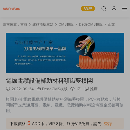
當前位置：
首頁
建站模版主題
CMS模版
DedeCMS模版
正文
電線電纜設備輔助材料類織夢模闆
2022-09-24
DedeCMS模版
171
推廣
模闆名稱 電線電纜設備輔助材料類織夢模闆，PC+移動端，該模
闆屬于企業通用類、電線、電纜、電纜輔助材料設備類企業都可使
用。
5
下載價格
ADD币，VIP 8折、終身VIP免費，請先
登錄