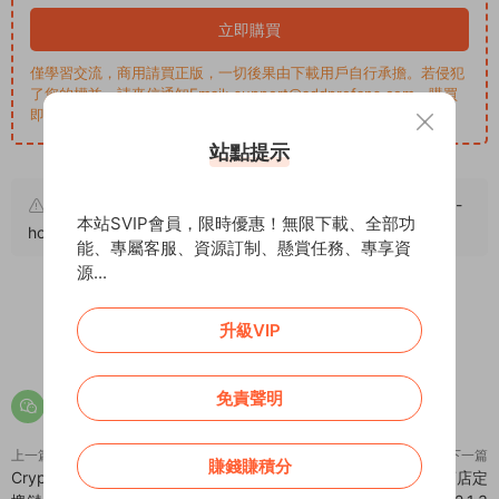
立即購買
僅學習交流，商用請買正版，一切後果由下載用戶自行承擔。若侵犯
了您的權益，請來信通知Email: support@addprofans.com。購買
即默認同意
我們的政策
。
站點提示
原文鏈接：
https://addprofans.com/wiloke-image-reveal-
本站SVIP會員，限時優惠！無限下載、全部功
hover-effects-addon-for-elementor/
，轉載請注明出處。
能、專屬客服、資源訂制、懸賞任務、專享資
源...
升級VIP
0
0
免責聲明
上一篇
下一篇
賺錢賺積分
CryptoPay WooCommerce – 區
WordPress Store Locator 商店定