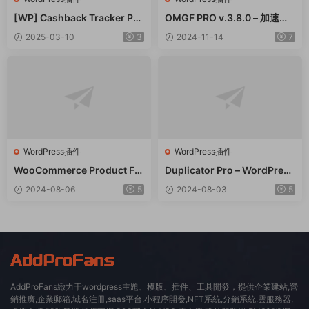
[WP] Cashback Tracker Pro
OMGF PRO v.3.8.0 – 加速谷
v2.6.4 退款追蹤器插件下載
歌字體本地化GDPR優化 破解
2025-03-10
3
2024-11-14
7
版插件下載
WordPress插件
WordPress插件
WooCommerce Product Filt
Duplicator Pro – WordPress
er 商品篩選器WordPress插
備份遷移WordPress插件 – v
2024-08-06
5
2024-08-03
5
件 – v8.3.0
4.5.15
AddProFans緻力于wordpress主題、模版、插件、工具開發，提供企業建站,營
銷推廣,企業郵箱,域名注冊,saas平台,小程序開發,NFT系統,分銷系統,雲服務器,