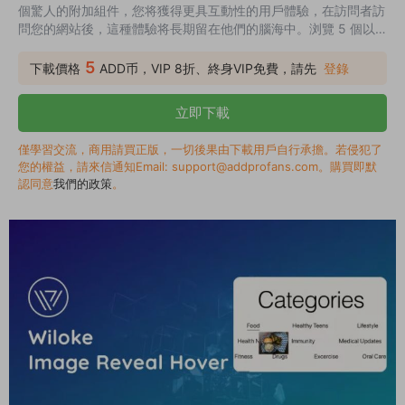
個驚人的附加組件，您将獲得更具互動性的用戶體驗，在訪問者訪
問您的網站後，這種體驗将長期留在他們的腦海中。浏覽 5 個以
上的模闆，找到一個具有多達 23 種圖像過渡效果的模闆。無論你
是想用一種微妙的懸停效果還是一些更奢侈的東西，比如放大/縮
5
下載價格
ADD币，VIP 8折、終身VIP免費，請先
登錄
小動畫，Wiloke Image Reveal hover 都會讓你印象深刻。最棒的
是，它們都是可定制的，因此您可以更改圖像或文本，使其更适合
立即下載
您。
僅學習交流，商用請買正版，一切後果由下載用戶自行承擔。若侵犯了
您的權益，請來信通知Email: support@addprofans.com。購買即默
認同意
我們的政策
。