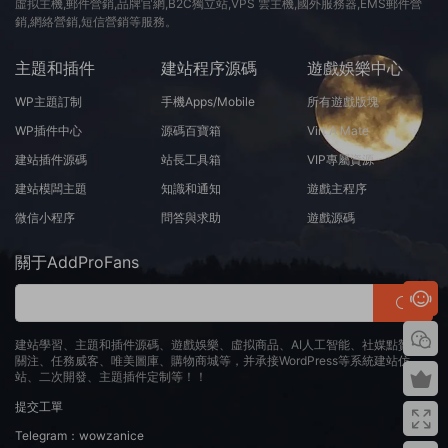
虛拟主機,郵件營銷,品牌官網,B2C獨立站,VPS 雲主機,國外服務器,EMS郵件營
銷,網絡營銷,短信營銷等服務。
主題和插件
建站程序源碼
遊戲娛樂中心
WP主題訂制
手機Apps/Mobile
所有遊戲版塊
WP插件中心
源碼百寶箱
Virt A Mate
建站插件源碼
站長工具箱
VIP專屬資源
建站模闆主題
知識和通知
遊戲主程序
微信小程序
問答與求助
遊戲源碼
關于AddProFans
建站學習、主題和插件源碼、遊戲娛樂、虛拟商品、AI人工智能、社媒點贊、
關注、任務威客、唯美圖庫、購物商城等，并承接WordPress等系統建站仿
站、二次開發、主題插件定制等！！
提交工單
Telegram：wowzanice