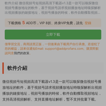
軟件介紹 微信視頻号短視頻高清下載器v1.3是一款可以嗅探微信
視頻号播放地址的軟件，基于視頻号請求視頻播放地址時嗅探解析
出視頻播放的鏈接地址，視頻号播放的時候，軟件自動獲取視頻地
址，支持高清視頻解析、支持直播地址解析，暫不支持批量下載。
軟件截圖 軟件使用說明 1、需要嗅探的時候，點擊"開始監控”，然
5
下載價格
ADD币，VIP 8折、終身VIP免費，請先
登錄
後打開視頻号，鼠标經過視頻縮略圖，視頻号就會自動播放該視
頻，此時就可以獲取到此條視頻的播放地址，就會加載到左側的列
立即下載
表中! 2、由于嗅探時候可能會加載很多無效的視頻地址,所以在需
要嗅探的時候"開啓監控...
僅學習交流，商用請買正版，一切後果由下載用戶自行承擔。若侵犯了
您的權益，請來信通知Email: support@addprofans.com。購買即默
認同意
我們的政策
。
軟件介紹
微信視頻号短視頻高清下載器v1.3是一款可以嗅探微信視頻号播
放地址的軟件，基于視頻号請求視頻播放地址時嗅探解析出視頻
播放的鏈接地址，視頻号播放的時候，軟件自動獲取視頻地址，
支持高清視頻解析、支持直播地址解析，暫不支持批量下載。