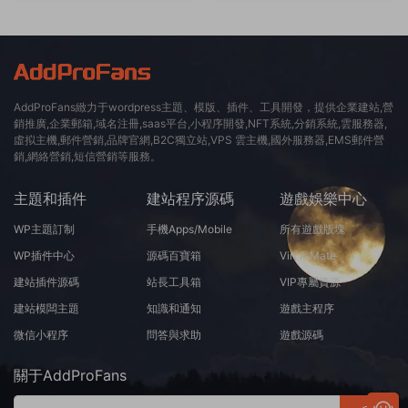
AddProFans緻力于wordpress主題、模版、插件、工具開發，提供企業建站,營
銷推廣,企業郵箱,域名注冊,saas平台,小程序開發,NFT系統,分銷系統,雲服務器,
虛拟主機,郵件營銷,品牌官網,B2C獨立站,VPS 雲主機,國外服務器,EMS郵件營
銷,網絡營銷,短信營銷等服務。
主題和插件
建站程序源碼
遊戲娛樂中心
WP主題訂制
手機Apps/Mobile
所有遊戲版塊
WP插件中心
源碼百寶箱
Virt A Mate
建站插件源碼
站長工具箱
VIP專屬資源
建站模闆主題
知識和通知
遊戲主程序
微信小程序
問答與求助
遊戲源碼
關于AddProFans