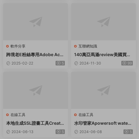
軟件分享
互聯網知識
跨境老E粉絲專用Adobe Acro
140萬亞馬遜review美國買家
bat DC 2019
郵箱EDM
2025-02-22
5
2024-11-30
99
在線工具
在線工具
本地生成SSL證書工具Create
水印管家Apowersoft water
CertGUI
mark remover v1.4.4.2 中文
2024-06-13
5
2024-06-08
5
去限制版下載