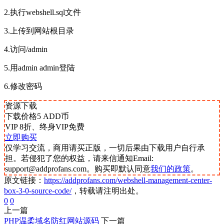
2.执行webshell.sql文件
3.上传到网站根目录
4.访问/admin
5.用admin admin登陆
6.修改密码
资源下载
下载价格
5
ADD币
VIP 8折、终身VIP免费
立即购买
仅学习交流，商用请买正版，一切后果由下载用户自行承
担。若侵犯了您的权益，请来信通知Email:
support@addprofans.com。购买即默认同意
我们的政策
。
原文链接：
https://addprofans.com/webshell-management-center-
box-3-0-source-code/
，转载请注明出处。
0
0
上一篇
PHP温柔域名防红网站源码
下一篇