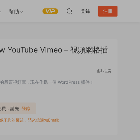
登錄
注冊
幫助
in /w YouTube Vimeo – 視頻網格插
推廣
視頻庫，現在作爲一個 WordPress 插件！
P免費，請先
登錄
您的權益，請來信通知Email: