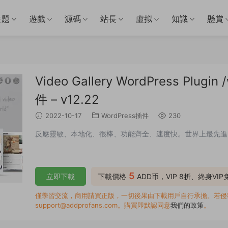
主題
遊戲
源碼
站長
虛拟
知識
懸賞
Video Gallery WordPress Plug
件 – v12.22
2022-10-17
WordPress插件
230
反應靈敏、本地化、很棒、功能齊全、速度快。世界上最先進的股票
5
立即下載
下載價格
ADD币，VIP 8折、終身VI
僅學習交流，商用請買正版，一切後果由下載用戶自行承擔。若侵犯了
support@addprofans.com。購買即默認同意
我們的政策
。