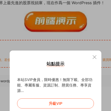
最先進的股票視頻庫，現在作爲一個 WordPress 插件！
您的權益，請來信通知Email: support@addprofans.com。購
站點提示
本站SVIP會員，限時優惠！無限下載、全部功
y-wordpress-plugin-w-youtube-vimeo/
，轉載請注明出處。
能、專屬客服、資源訂制、懸賞任務、專享資
源...
升級VIP
0
0