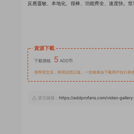
反應靈敏、本地化、很棒、功能齊全、速度快。世界上
資源下載
5
下載價格
ADD币
僅學習交流，商用請買正版，一切後果由下載用戶自行承擔。若侵犯了
原文鏈接：
https://addprofans.com/video-galler