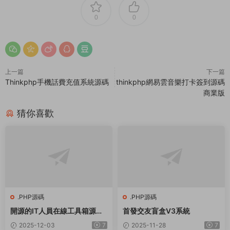
0
0
上一篇
下一篇
Thinkphp手機話費充值系統源碼
thinkphp網易雲音樂打卡簽到源碼
商業版
猜你喜歡
.PHP源碼
.PHP源碼
開源的IT人員在線工具箱源碼
首發交友盲盒V3系統
網絡工具 數學工具等
2025-12-03
7
2025-11-28
7