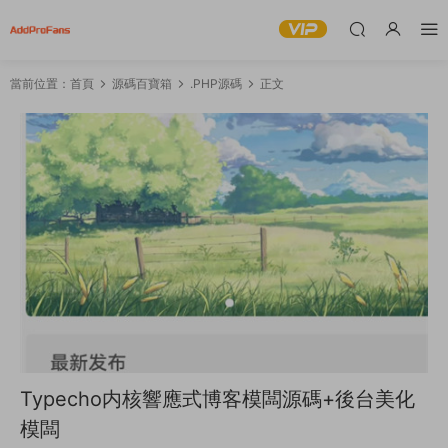
當前位置：
首頁
源碼百寶箱
.PHP源碼
正文
Typecho内核響應式博客模闆源碼+後台美化
模闆