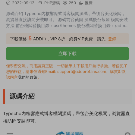
2022-09-12
.PHP源碼
250
推廣
源碼介紹 Typecho内核響應式博客模闆源碼，帶後台美化模闆，
浏覽器直接訪問安裝即可。 源碼前台截圖 源碼後台截圖 模闆安裝
方法 前台模闆替換目錄：usr/themes 後台模闆替換目錄：/admin
後台網址+/admin 用戶名登陸/注冊 用戶注冊：你的網址
+/admin/register.php 用戶登陸：你的網址+/admin/login.php
5
下載價格
ADD币，VIP 8折、終身VIP免費，請先
登錄
立即下載
僅學習交流，商用請買正版，一切後果由下載用戶自行承擔。若侵犯了
您的權益，請來信通知Email: support@addprofans.com。購買即默
認同意
我們的政策
。
源碼介紹
Typecho内核響應式博客模闆源碼，帶後台美化模闆，浏覽器直
接訪問安裝即可。