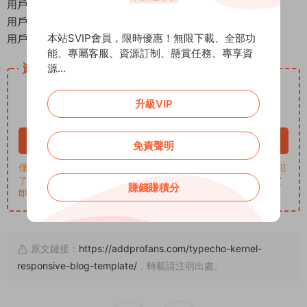
用戶名登陸/注冊
用戶注冊：你的網址+/admin/register.php
本站SVIP會員，限時優惠！無限下載、全部功
用戶登陸：你的網址+/admin/login.php
能、專屬客服、資源訂制、懸賞任務、專享資
資源下載
源...
5
下載價格
ADD币
升級VIP
VIP 8折、終身VIP免費
立即購買
免責聲明
僅學習交流，商用請買正版，一切後果由下載用戶自行承擔。若侵犯
了您的權益，請來信通知Email: support@addprofans.com。購買
賺錢賺積分
即默認同意
我們的政策
。
原文鏈接：
https://addprofans.com/typecho-kernel-
responsive-blog-template/
，轉載請注明出處。