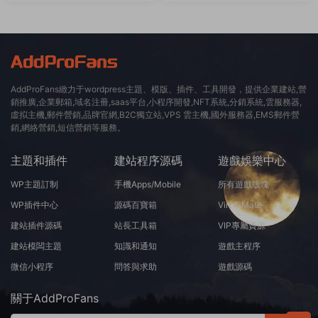
AddProFans緻力于wordpress主題、模版、插件、工具開發，提供企業建站,營
銷推廣,企業郵箱,域名注冊,saas平台,小程序開發,NFT系統,分銷系統,雲服務器,
虛拟主機,郵件營銷,品牌官網,B2C獨立站,VPS 雲主機,國外服務器,EMS郵件營
銷,網絡營銷,短信營銷等服務。
主題和插件
建站程序源碼
遊戲娛樂中心
WP主題訂制
手機Apps/Mobile
所有遊戲版塊
WP插件中心
源碼百寶箱
Virt A Mate
建站插件源碼
站長工具箱
VIP專屬資源
建站模闆主題
知識和通知
遊戲主程序
微信小程序
問答與求助
遊戲源碼
關于AddProFans