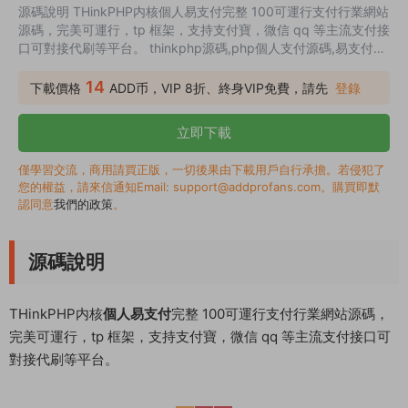
源碼說明 THinkPHP内核個人易支付完整 100可運行支付行業網站
源碼，完美可運行，tp 框架，支持支付寶，微信 qq 等主流支付接
口可對接代刷等平台。 thinkphp源碼,php個人支付源碼,易支付源
碼截圖 易支付源碼安裝方法 1、上傳源碼到網站根目錄 2、導入數
據庫文件 3、修改數據庫配置信息：/application/database.php
14
下載價格
ADD币，VIP 8折、終身VIP免費，請先
登錄
4、設置網站運行目錄爲 /public 5、設置 thinkphp 僞靜态
立即下載
僅學習交流，商用請買正版，一切後果由下載用戶自行承擔。若侵犯了
您的權益，請來信通知Email: support@addprofans.com。購買即默
認同意
我們的政策
。
源碼說明
THinkPHP内核
個人易支付
完整 100可運行支付行業網站源碼，
完美可運行，tp 框架，支持支付寶，微信 qq 等主流支付接口可
對接代刷等平台。