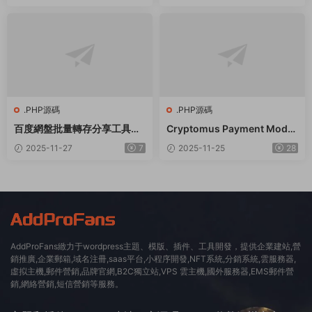
折扣 秒殺源碼
.PHP源碼
.PHP源碼
百度網盤批量轉存分享工具：
Cryptomus Payment Modul
BaiduPanFilesTransfers 2.
e for Smartpanel
2025-11-27
7
2025-11-25
28
8.2
AddProFans緻力于wordpress主題、模版、插件、工具開發，提供企業建站,營
銷推廣,企業郵箱,域名注冊,saas平台,小程序開發,NFT系統,分銷系統,雲服務器,
虛拟主機,郵件營銷,品牌官網,B2C獨立站,VPS 雲主機,國外服務器,EMS郵件營
銷,網絡營銷,短信營銷等服務。