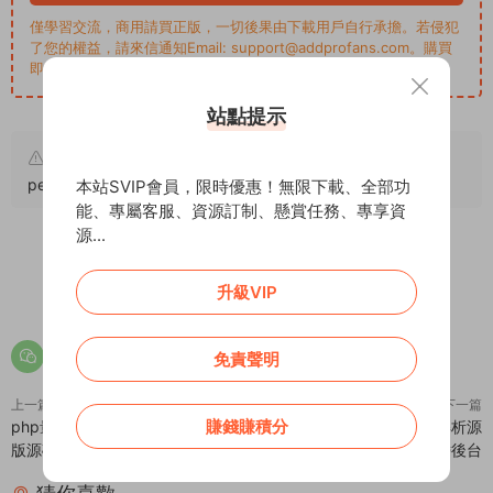
僅學習交流，商用請買正版，一切後果由下載用戶自行承擔。若侵犯
了您的權益，請來信通知Email: support@addprofans.com。購買
即默認同意
我們的政策
。
站點提示
原文鏈接：
https://addprofans.com/thinkphp-youmeng-
personal-payment-easy-payment/
，轉載請注明出處。
本站SVIP會員，限時優惠！無限下載、全部功
能、專屬客服、資源訂制、懸賞任務、專享資
源...
0
0
升級VIP
免責聲明
上一篇
下一篇
賺錢賺積分
php量子視頻站群V4.21無限制正
php覓鹿影視ckplayer在線解析源
版源碼
碼帶後台