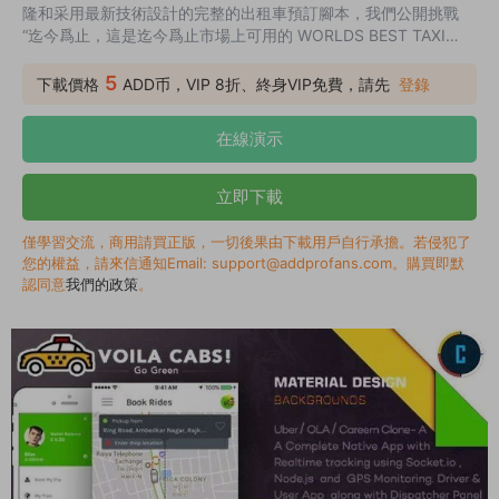
隆和采用最新技術設計的完整的出租車預訂腳本，我們公開挑戰
“迄今爲止，這是迄今爲止市場上可用的 WORLDS BEST TAXI
SCRIPT，并且僅在 codecaynon 上獨家提供”。
5
下載價格
ADD币，VIP 8折、終身VIP免費，請先
登錄
在線演示
立即下載
僅學習交流，商用請買正版，一切後果由下載用戶自行承擔。若侵犯了
您的權益，請來信通知Email: support@addprofans.com。購買即默
認同意
我們的政策
。