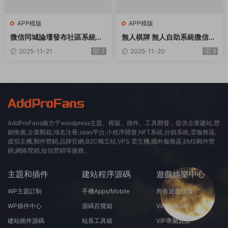
APP模版
APP模版
微信同城論壇發布社區系統源
無人棋牌 無人自助系統微信小
碼 二手閑置 房屋出租開源uni
程序源碼JAVA服務端開源版
2025-11-21
7
2025-11-20
9
app修複版
AddProFans緻力于wordpress主題、模版、插件、工具開發，提供企業建站,營
銷推廣,企業郵箱,域名注冊,saas平台,小程序開發,NFT系統,分銷系統,雲服務器,
虛拟主機,郵件營銷,品牌官網,B2C獨立站,VPS 雲主機,國外服務器,EMS郵件營
銷,網絡營銷,短信營銷等服務。
主題和插件
建站程序源碼
遊戲娛樂中心
WP主題訂制
手機Apps/Mobile
所有遊戲版塊
WP插件中心
源碼百寶箱
Virt A Mate
建站插件源碼
站長工具箱
VIP專屬資源