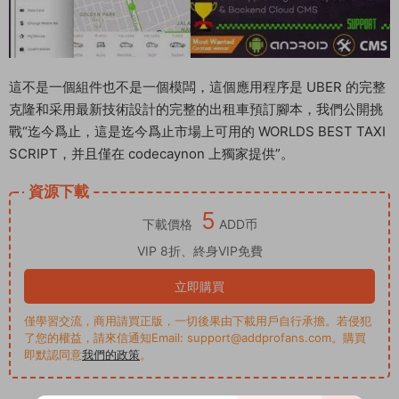
這不是一個組件也不是一個模闆，這個應用程序是 UBER 的完整
克隆和采用最新技術設計的完整的出租車預訂腳本，我們公開挑
戰“迄今爲止，這是迄今爲止市場上可用的 WORLDS BEST TAXI
SCRIPT，并且僅在 codecaynon 上獨家提供”。
資源下載
5
下載價格
ADD币
VIP 8折、終身VIP免費
立即購買
僅學習交流，商用請買正版，一切後果由下載用戶自行承擔。若侵犯
了您的權益，請來信通知Email: support@addprofans.com。購買
即默認同意
我們的政策
。