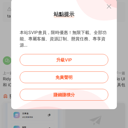
原文鏈接：
https://addprofans.com/taxi-booking-app-
站點提示
taxi-booking/
，轉載請注明出處。
本站SVIP會員，限時優惠！無限下載、全部功
能、專屬客服、資源訂制、懸賞任務、專享資
0
0
源...
升級VIP
上一篇
下一篇
免責聲明
Ridy – 出租車應用程序 Android
Pay2Wallet – Android Studio UI
和 iOS + 後台管理系統 – v4.1.0
Kit 工具包
賺錢賺積分
猜你喜歡