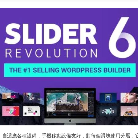
适應分層幻燈片，自适應各種設備，手機移動設備友好，對每個滑塊使用