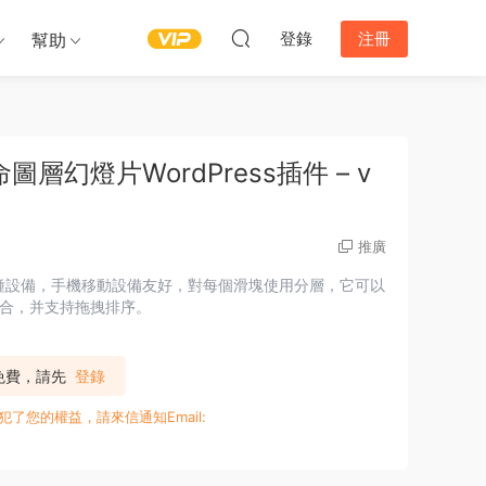
登錄
注冊
幫助
革命圖層幻燈片WordPress插件 – v
推廣
，自适應各種設備，手機移動設備友好，對每個滑塊使用分層，它可以
合，并支持拖拽排序。
P免費，請先
登錄
您的權益，請來信通知Email: