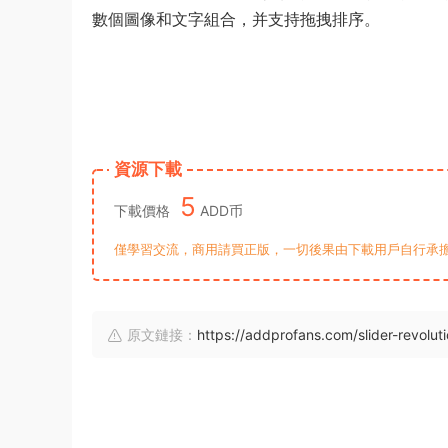
數個圖像和文字組合，并支持拖拽排序。
資源下載
5
下載價格
ADD币
僅學習交流，商用請買正版，一切後果由下載用戶自行承擔。若侵犯了
原文鏈接：
https://addprofans.com/slider-revoluti