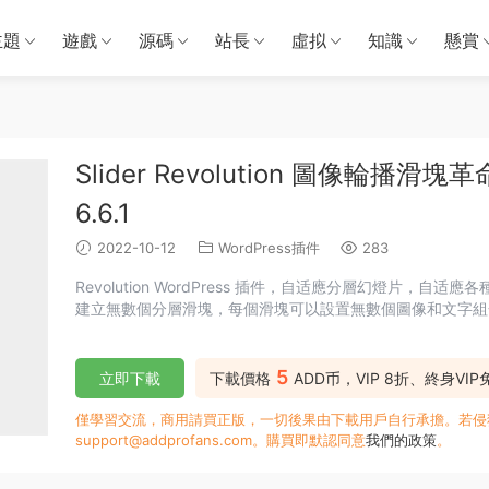
主題
遊戲
源碼
站長
虛拟
知識
懸賞
Slider Revolution 圖像輪播滑塊
6.6.1
2022-10-12
WordPress插件
283
Revolution WordPress 插件，自适應分層幻燈片
建立無數個分層滑塊，每個滑塊可以設置無數個圖像和文字組
5
立即下載
下載價格
ADD币，VIP 8折、終身VI
僅學習交流，商用請買正版，一切後果由下載用戶自行承擔。若侵犯了
support@addprofans.com。購買即默認同意
我們的政策
。