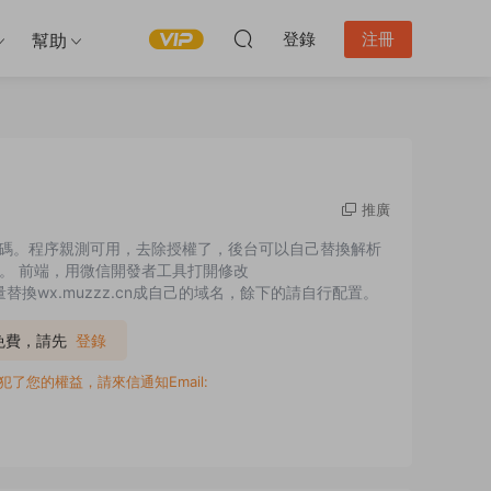
登錄
注冊
幫助
推廣
源碼。程序親測可用，去除授權了，後台可以自己替換解析
可。 前端，用微信開發者工具打開修改
。 批量替換wx.muzzz.cn成自己的域名，餘下的請自行配置。
P免費，請先
登錄
您的權益，請來信通知Email: