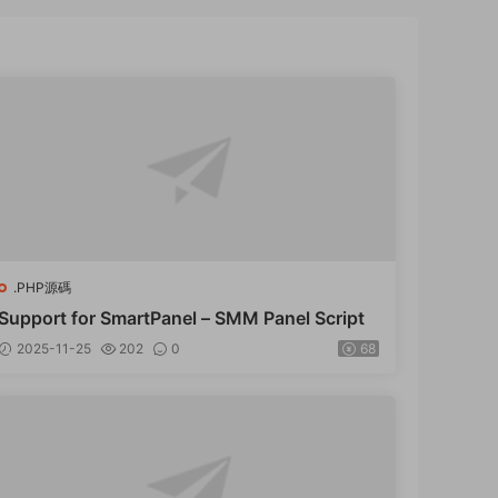
.PHP源碼
Support for SmartPanel – SMM Panel Script
2025-11-25
202
0
68