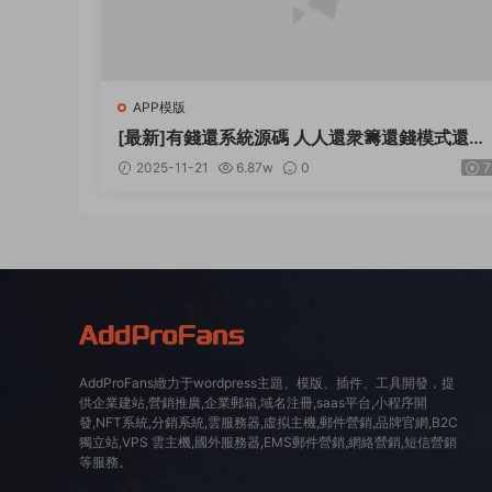
APP模版
[最新]有錢還系統源碼 人人還衆籌還錢模式還貸
系統源碼
2025-11-21
6.87w
0
7
AddProFans緻力于wordpress主題、模版、插件、工具開發，提
供企業建站,營銷推廣,企業郵箱,域名注冊,saas平台,小程序開
發,NFT系統,分銷系統,雲服務器,虛拟主機,郵件營銷,品牌官網,B2C
獨立站,VPS 雲主機,國外服務器,EMS郵件營銷,網絡營銷,短信營銷
等服務。