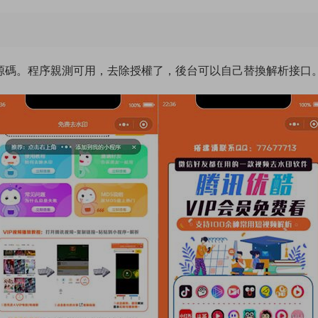
源碼。程序親測可用，去除授權了，後台可以自己替換解析接口