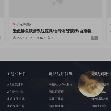
小程序模版
遊戲勝負競猜系統源碼/台球有獎競猜/自定義賽
事/冠軍優勝猜
2025-11-21
159
0
7
主題和插件
建站程序源碼
遊戲娛樂
WP主題訂制
手機Apps/Mobile
所有遊戲版塊
WP插件中心
源碼百寶箱
Virt A Mate
建站插件源碼
站長工具箱
VIP專屬資源
建站模闆主題
知識和通知
遊戲主程序