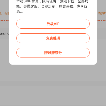
本站SVIP會員，限時優惠！無限下載、全部功
能、專屬客服、資源訂制、懸賞任務、專享資
源...
您的權益，請來信通知Email: support@addprofans.com。購
升級VIP
parsing-and-watermarking-source-code/
，轉載請注明出處。
免責聲明
賺錢賺積分
0
0