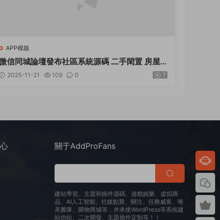
APP模版
微信同城論壇發布社區系統源碼 二手閑置 房屋
出租開源uniapp修複版
2025-11-21
109
0
7
中心
關于AddProFans
建站學習、主題和插件源碼、遊戲娛樂、虛拟商
品、AI人工智能、社媒點贊、關注、任務威客、唯
美圖庫、購物商城等，并承接WordPress等系統建
站仿站、二次開發、主題插件定制等！！