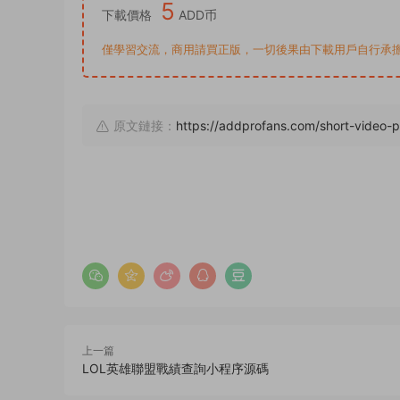
5
下載價格
ADD币
僅學習交流，商用請買正版，一切後果由下載用戶自行承擔。若侵犯了
原文鏈接：
https://addprofans.com/short-video-
上一篇
LOL英雄聯盟戰績查詢小程序源碼