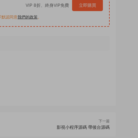
VIP 8折、終身VIP免費
立即購買
買即默認同意
我們的政策
。
下一篇
影視小程序源碼 帶後台源碼