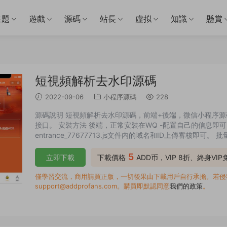
主題
遊戲
源碼
站長
虛拟
知識
懸賞
短視頻解析去水印源碼
2022-09-06
小程序源碼
228
源碼說明 短視頻解析去水印源碼，前端+後端，微信小程序
接口。 安裝方法 後端，正常安裝在WQ -配置自己的信息即
entrance_77677713.js文件内的域名和ID上傳審核即可
5
立即下載
下載價格
ADD币，VIP 8折、終身VI
僅學習交流，商用請買正版，一切後果由下載用戶自行承擔。若侵犯了
support@addprofans.com。購買即默認同意
我們的政策
。