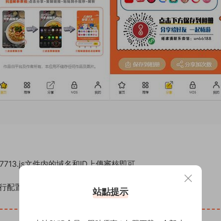
77713.js文件内的域名和ID上傳審核即可。
自行配置。
站點提示