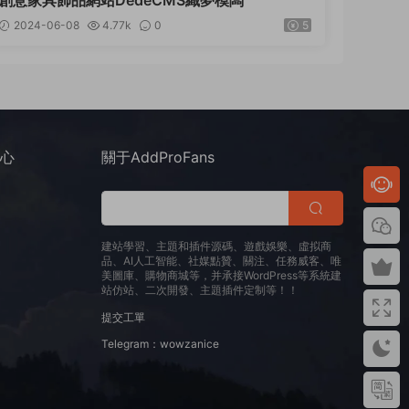
創意家具飾品網站DedeCMS織夢模闆
2024-06-08
4.77k
0
5
中心
關于AddProFans
建站學習、主題和插件源碼、遊戲娛樂、虛拟商
品、AI人工智能、社媒點贊、關注、任務威客、唯
美圖庫、購物商城等，并承接WordPress等系統建
站仿站、二次開發、主題插件定制等！！
提交工單
Telegram：wowzanice