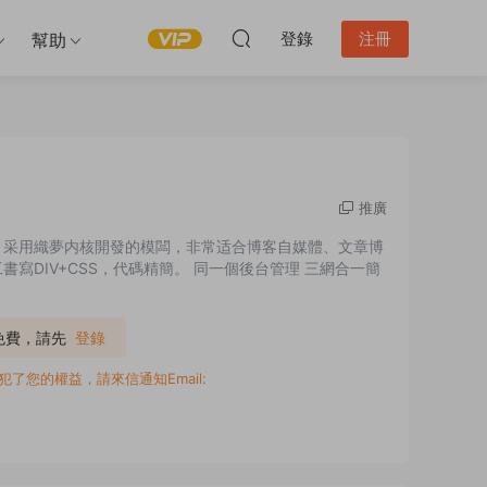
登錄
注冊
幫助
推廣
，采用織夢内核開發的模闆，非常适合博客自媒體、文章博
寫DIV+CSS，代碼精簡。 同一個後台管理 三網合一簡
P免費，請先
登錄
您的權益，請來信通知Email: