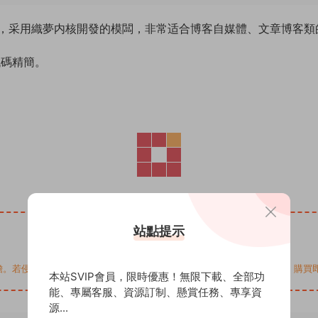
，采用織夢内核開發的模闆，非常适合博客自媒體、文章博客類
代碼精簡。
站點提示
您的權益，請來信通知Email: support@addprofans.com。購
本站SVIP會員，限時優惠！無限下載、全部功
能、專屬客服、資源訂制、懸賞任務、專享資
源...