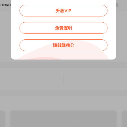
inimalist-news-blog-dream-weaving-template/
，轉載請注明出處。
升級VIP
免責聲明
0
0
賺錢賺積分