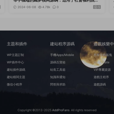
帶手機端的織夢模闆源碼：适用于社會福利院、
養老院等領域
2024-06-08
4.78k
0
5
主題和插件
建站程序源碼
遊戲娛樂
WP主題訂制
手機Apps/Mobile
所有遊戲版塊
WP插件中心
源碼百寶箱
Virt A Mate
建站插件源碼
站長工具箱
VIP專屬資源
建站模闆主題
知識和通知
遊戲主程序
微信小程序
問答與求助
遊戲源碼
Copyright ©2013-2025
AddProFans
All rights reserved