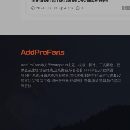
簡約網站設計建設網站Dede織夢模闆
2024-06-09
4.75k
0
5
AddProFans緻力于wordpress主題、模版、插件、工具開發，提
供企業建站,營銷推廣,企業郵箱,域名注冊,saas平台,小程序開
發,NFT系統,分銷系統,雲服務器,虛拟主機,郵件營銷,品牌官網,B2C
獨立站,VPS 雲主機,國外服務器,EMS郵件營銷,網絡營銷,短信營銷
等服務。