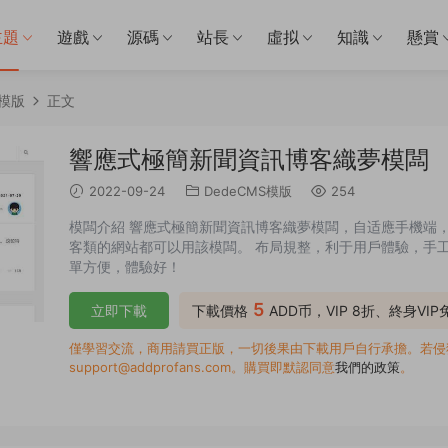
主題
遊戲
源碼
站長
虛拟
知識
懸賞
S模版
正文
響應式極簡新聞資訊博客織夢模闆
2022-09-24
DedeCMS模版
254
模闆介紹 響應式極簡新聞資訊博客織夢模闆，自适應手機端
客類的網站都可以用該模闆。 布局規整，利于用戶體驗，手工書
單方便，體驗好！
5
立即下載
下載價格
ADD币，VIP 8折、終身VI
僅學習交流，商用請買正版，一切後果由下載用戶自行承擔。若侵犯了
support@addprofans.com。購買即默認同意
我們的政策
。