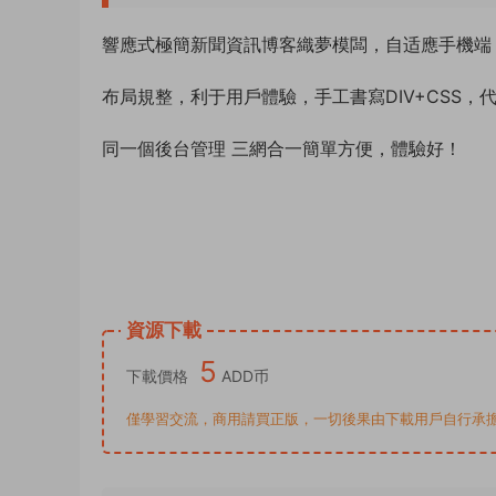
響應式極簡新聞資訊博客織夢模闆，自适應手機端
布局規整，利于用戶體驗，手工書寫DIV+CSS，
同一個後台管理 三網合一簡單方便，體驗好！
資源下載
5
下載價格
ADD币
僅學習交流，商用請買正版，一切後果由下載用戶自行承擔。若侵犯了