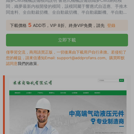
織夢CMS機械設備模闆說明 響應式機械設備類織夢CMS網站模
闆，織夢最新内核開發的模闆，該模闆屬于響應式自适應、手推木
闆進料、全自動裁切機、全自動裁切機、半自動裁斷機、半自動裁
斷機、切片機、切片機類企業使用，一款适用性很強的模闆，基本
可以适合各行業的企業網站！ 響應式自适應各種移動設備，同一
5
下載價格
ADD币，VIP 8折、終身VIP免費，請先
登錄
個後台，數據即時同步，簡單适用！ 織夢CMS機械設備模闆截圖
織夢CMS機械設備模闆安裝方法 1.将源碼完整上傳至網站目錄，
立即下載
運行install ，即打開http://您的網址/install/index.ph...
僅學習交流，商用請買正版，一切後果由下載用戶自行承擔。若侵犯了
您的權益，請來信通知Email: support@addprofans.com。購買即默
認同意
我們的政策
。