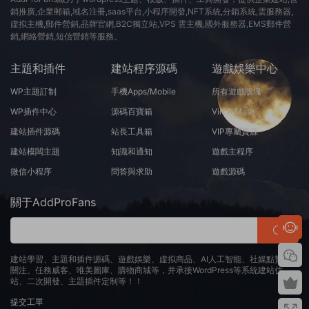
銷推廣,企業郵箱,域名注冊,saas平台,小程序開發,NFT系統,分銷系統,雲服務器,
虛拟主機,郵件營銷,品牌官網,B2C獨立站,VPS 雲主機,國外服務器,EMS郵件營
銷,網絡營銷,短信營銷等服務。
主題和插件
建站程序源碼
遊戲娛樂中心
WP主題訂制
手機Apps/Mobile
所有遊戲版塊
WP插件中心
源碼百寶箱
Virt A Mate
建站插件源碼
站長工具箱
VIP專屬資源
建站模闆主題
知識和通知
遊戲主程序
微信小程序
問答與求助
遊戲源碼
關于AddProFans
建站學習、主題和插件源碼、遊戲娛樂、虛拟商品、AI人工智能、社媒點贊、
關注、任務威客、唯美圖庫、購物商城等，并承接WordPress等系統建站仿
站、二次開發、主題插件定制等！！
提交工單