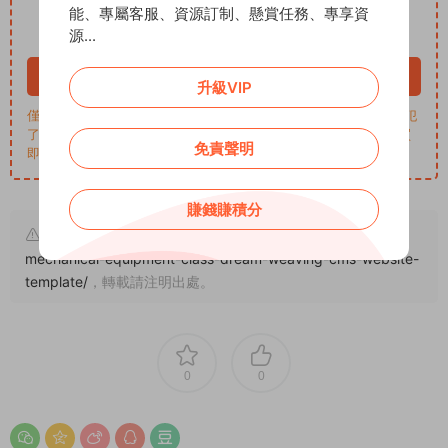
5
下載價格
ADD币
能、專屬客服、資源訂制、懸賞任務、專享資
源...
VIP 8折、終身VIP免費
立即購買
升級VIP
僅學習交流，商用請買正版，一切後果由下載用戶自行承擔。若侵犯
了您的權益，請來信通知Email: support@addprofans.com。購買
免責聲明
即默認同意
我們的政策
。
賺錢賺積分
原文鏈接：
https://addprofans.com/responsive-
mechanical-equipment-class-dream-weaving-cms-website-
template/
，轉載請注明出處。
0
0