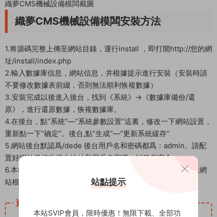
織夢CMS機械設備模闆截圖
織夢CMS機械設備模闆安裝方法
1.将源碼完整上傳至網站目錄，運行install ，即打開http://您的網
址/install/index.php
2.輸入數據庫信息，網站信息，并根據提示進行安裝（安裝時請
不要修改數據表前綴，否則無法順利恢複數據）
3.安裝完成以後進入後台，找到《系統》->《數據庫備份/還
原》，進行還原數據，恢複數據庫。
4.在後台，點“系統”—“系統參數設置”這裏，修改一下網站設置，
重新點一下“确定”。後台,點”生成”—”更新系統緩存”
5.網站後台默認爲/dede 後台用戶名和密碼都爲：admin。請配
置好網站後修改後台地址和用戶名密碼，以确保安全。
6.本站爲了加強安全，織夢後台默認的地址已經修改了，請在網
站點提示
站根目錄查找。切勿改回默認的後台地址，否則會不安全。
資源下載
本站SVIP會員，限時優惠！無限下載、全部功