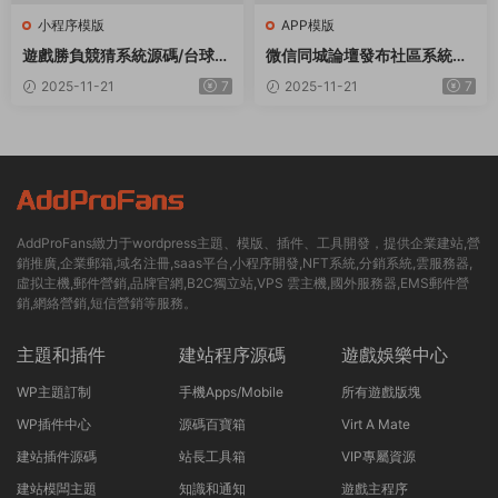
小程序模版
APP模版
遊戲勝負競猜系統源碼/台球有
微信同城論壇發布社區系統源
獎競猜/自定義賽事/冠軍優勝
碼 二手閑置 房屋出租開源uni
2025-11-21
7
2025-11-21
7
猜
app修複版
AddProFans緻力于wordpress主題、模版、插件、工具開發，提供企業建站,營
銷推廣,企業郵箱,域名注冊,saas平台,小程序開發,NFT系統,分銷系統,雲服務器,
虛拟主機,郵件營銷,品牌官網,B2C獨立站,VPS 雲主機,國外服務器,EMS郵件營
銷,網絡營銷,短信營銷等服務。
主題和插件
建站程序源碼
遊戲娛樂中心
WP主題訂制
手機Apps/Mobile
所有遊戲版塊
WP插件中心
源碼百寶箱
Virt A Mate
建站插件源碼
站長工具箱
VIP專屬資源
建站模闆主題
知識和通知
遊戲主程序