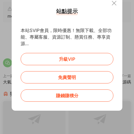
原文鏈接：
https://addprofans.com/responsive-
站點提示
mechanical-enterprise-applet/
，轉載請注明出處。
本站SVIP會員，限時優惠！無限下載、全部功
能、專屬客服、資源訂制、懸賞任務、專享資
源...
0
0
升級VIP
上一篇
下一篇
免責聲明
大氣滾動首頁模塊-不含PC端
雙端柚子洗車通用小程序模塊源碼
猜你喜歡
賺錢賺積分