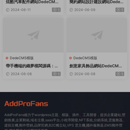
炫酷汽車配件網站DedeCMS
簡約網站設計建設網站Dede織
織夢模闆
夢模闆
2024-06-11
5
2024-06-09
5
DedeCMS模版
DedeCMS模版
帶手機端的織夢模闆源碼：适
創意家具飾品網站DedeCMS
用于社會福利院、養老院等領
織夢模闆
2024-06-08
5
2024-06-08
5
域
AddProFans緻力于wordpress主題、模版、插件、工具開發，提供企業建站,營
銷推廣,企業郵箱,域名注冊,saas平台,小程序開發,NFT系統,分銷系統,雲服務器,
虛拟主機,郵件營銷,品牌官網,B2C獨立站,VPS 雲主機,國外服務器,EMS郵件營