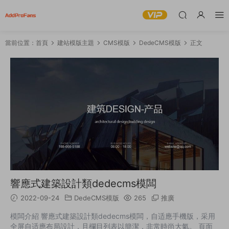
當前位置：
首頁
建站模版主題
CMS模版
DedeCMS模版
正文
響應式建築設計類dedecms模闆
2022-09-24
DedeCMS模版
265
推廣
模闆介紹 響應式建築設計類dedecms模闆，自适應手機版，采用
全屏自适應布局設計，且欄目列表以簡潔，非常時尚大氣。 頁面