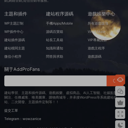
銷,網絡營銷,短信營銷等服務。
主題和插件
建站程序源碼
遊戲娛樂中心
WP主題訂制
手機Apps/Mobile
所有遊戲版塊
WP插件中心
源碼百寶箱
Virt A Mate
建站插件源碼
站長工具箱
VIP專屬資源
建站模闆主題
知識和通知
遊戲主程序
微信小程序
問答與求助
遊戲源碼
關于AddProFans
建站學習、主題和插件源碼、遊戲娛樂、虛拟商品、AI人工智能、社媒點贊、
關注、任務威客、唯美圖庫、購物商城等，并承接WordPress等系統建站仿
站、二次開發、主題插件定制等！！
提交工單
Telegram：wowzanice