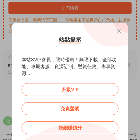
立即購買
僅學習交流，商用請買正版，一切後果由下載用戶自行承擔。若侵犯
了您的權益，請來信通知Email: support@addprofans.com。購買
即默認同意
我們的政策
。
站點提示
原文鏈接：
https://addprofans.com/responsive-
本站SVIP會員，限時優惠！無限下載、全部功
architectural-design-class-dedecms-template/
，轉載請注明
能、專屬客服、資源訂制、懸賞任務、專享資
出處。
源...
升級VIP
0
0
免責聲明
賺錢賺積分
上一篇
下一篇