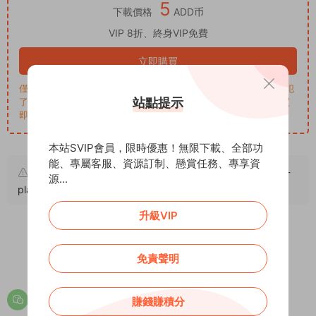
5
下載價格
ADD币
VIP 8折、終身VIP免費
立即購買
僅學習交流，商用請買正版，一切後果由下載用戶自行承擔。若侵犯
站點提示
了您的權益，請來信通知Email: support@addprofans.com。購買
即默認同意
我們的政策
。
本站SVIP會員，限時優惠！無限下載、全部功
能、專屬客服、資源訂制、懸賞任務、專享資
原文鏈接：
https://addprofans.com/regional-life-service-
源...
platform/
，轉載請注明出處。
升級VIP
0
0
免責聲明
賺錢賺積分