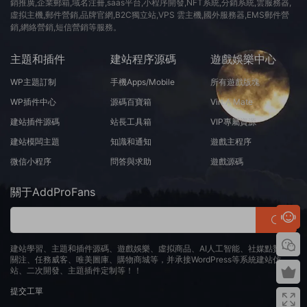
銷推廣,企業郵箱,域名注冊,saas平台,小程序開發,NFT系統,分銷系統,雲服務器,
虛拟主機,郵件營銷,品牌官網,B2C獨立站,VPS 雲主機,國外服務器,EMS郵件營
銷,網絡營銷,短信營銷等服務。
主題和插件
建站程序源碼
遊戲娛樂中心
WP主題訂制
手機Apps/Mobile
所有遊戲版塊
WP插件中心
源碼百寶箱
Virt A Mate
建站插件源碼
站長工具箱
VIP專屬資源
建站模闆主題
知識和通知
遊戲主程序
微信小程序
問答與求助
遊戲源碼
關于AddProFans
建站學習、主題和插件源碼、遊戲娛樂、虛拟商品、AI人工智能、社媒點贊、
關注、任務威客、唯美圖庫、購物商城等，并承接WordPress等系統建站仿
站、二次開發、主題插件定制等！！
提交工單