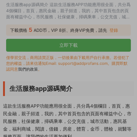
生活服務app源碼簡介 這款生活服務APP功能應用很全面，共分爲
4個欄目，首頁，惠民金融，親子頻道，我的，其中首頁包含的頁
面有權益中心，市民服務，社保健康，掃碼乘車，公交充值，城市
活動，惠民基金，福利商城，閱讀，借錢，房産，體育，金币，體
檢，就醫等服務頁面，讓我們的生活更加便利。
5
下載價格
ADD币，VIP 8折、終身VIP免費，請先
登錄
立即下載
僅學習交流，商用請買正版，一切後果由下載用戶自行承擔。若侵犯了
您的權益，請來信通知Email: support@addprofans.com。購買即默
認同意
我們的政策
。
生活服務app源碼簡介
這款生活服務APP功能應用很全面，共分爲4個欄目，首頁，惠
民金融，親子頻道，我的，其中首頁包含的頁面有權益中心，市
民服務，社保健康，掃碼乘車，公交充值，城市活動，惠民基
金，福利商城，閱讀，借錢，房産，體育，金币，體檢，就醫等
服務頁面，讓我們的生活更加便利。