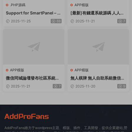
.PHP源碼
APP模版
Support for SmartPanel – S
[最新]有錢還系統源碼 人人還
MM Panel Script
衆籌還錢模式還貸系統源碼
2025-11-25
68
2025-11-21
7
APP模版
APP模版
微信同城論壇發布社區系統源
無人棋牌 無人自助系統微信小
碼 二手閑置 房屋出租開源uni
程序源碼JAVA服務端開源版
2025-11-21
7
2025-11-20
9
app修複版
AddProFans緻力于wordpress主題、模版、插件、工具開發，提供企業建站,營