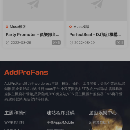
Muse模版
Muse模版
Party Promoter – 俱樂部音樂
PerfectBeat – DJ預訂機構Mu
活動Muse模闆 – v1.2
se模闆
2022-08-29
5
2022-08-29
5
AddProFans緻力于wordpress主題、模版、插件、工具開發，提供企業建站,營
銷推廣,企業郵箱,域名注冊,saas平台,小程序開發,NFT系統,分銷系統,雲服務器,
虛拟主機,郵件營銷,品牌官網,B2C獨立站,VPS 雲主機,國外服務器,EMS郵件營
銷,網絡營銷,短信營銷等服務。
主題和插件
建站程序源碼
遊戲娛樂中心
WP主題訂制
手機Apps/Mobile
所有遊戲版塊