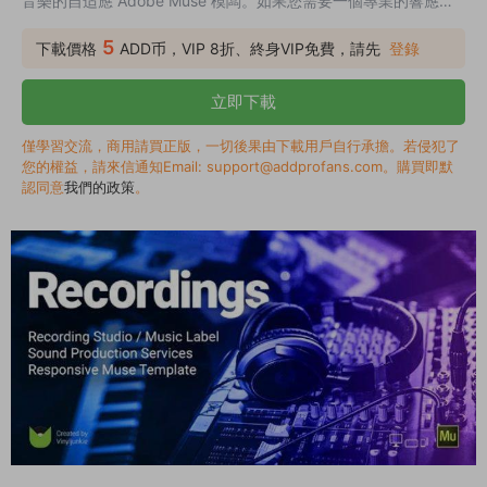
音樂的自适應 Adobe Muse 模闆。如果您需要一個專業的響應網
站來推廣您的音樂服務，Recordings 缪斯模闆正是您所需要的！
5
下載價格
ADD币，VIP 8折、終身VIP免費，請先
登錄
立即下載
僅學習交流，商用請買正版，一切後果由下載用戶自行承擔。若侵犯了
您的權益，請來信通知Email: support@addprofans.com。購買即默
認同意
我們的政策
。