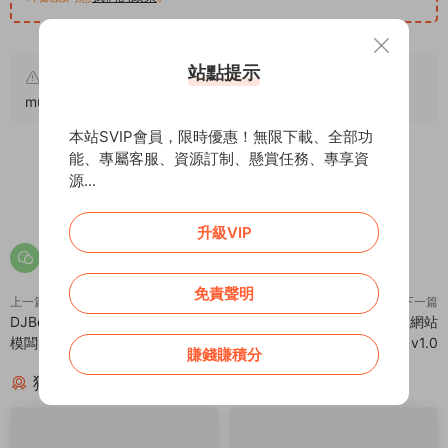
站點提示
原文鏈接：
https://addprofans.com/recordings-studio-
music/
，轉載請注明出處。
本站SVIP會員，限時優惠！無限下載、全部功
能、專屬客服、資源訂制、懸賞任務、專享資
源...
0
0
升級VIP
免責聲明
上一篇
下一篇
DJBeats – DJ培訓音樂學院Muse
Expertus – 響應式企業公司網站
模闆
Muse模闆 – v1.0
賺錢賺積分
猜你喜歡