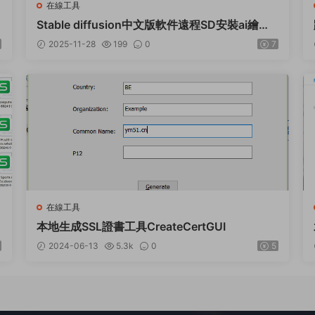
在線工具
具
Stable diffusion中文版軟件遠程SD安裝ai繪畫
視頻教程模型插件
2025-11-28
199
0
7
在線工具
本地生成SSL證書工具CreateCertGUI
2024-06-13
5.3k
0
5