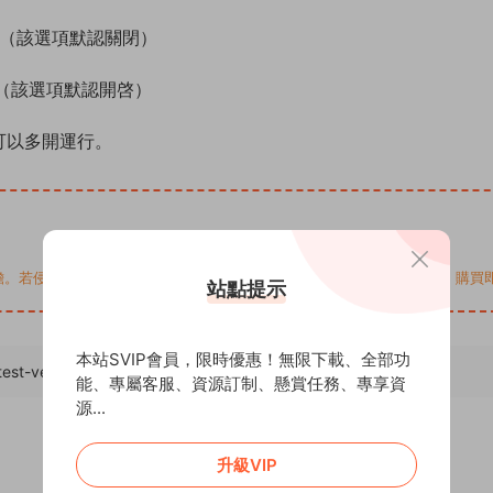
列表（該選項默認關閉）
能（該選項默認開啓）
可以多開運行。
您的權益，請來信通知Email: support@addprofans.com。購
站點提示
本站SVIP會員，限時優惠！無限下載、全部功
test-version-4-3-1-10/
，轉載請注明出處。
能、專屬客服、資源訂制、懸賞任務、專享資
源...
升級VIP
0
0