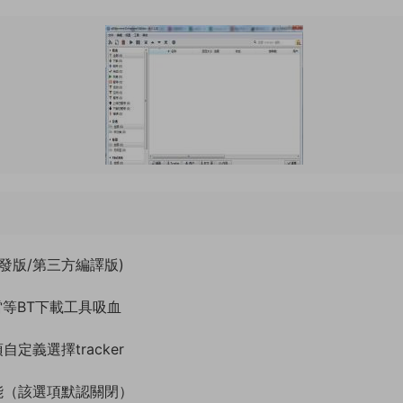
/二次開發版/第三方編譯版)
等BT下載工具吸血
定義選擇tracker
能（該選項默認關閉）