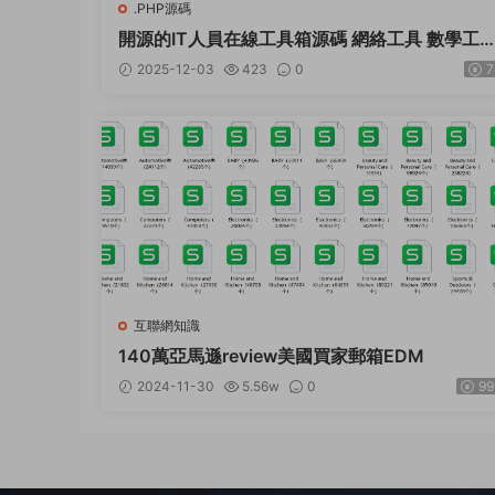
.PHP源碼
開源的IT人員在線工具箱源碼 網絡工具 數學工
等
2025-12-03
423
0
7
互聯網知識
140萬亞馬遜review美國買家郵箱EDM
2024-11-30
5.56w
0
99