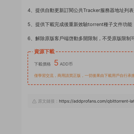
4、提供自動更新訂閱公共Tracker服務器地址
5、提供下載完成後重新效驗torrent種子文件功
6、解除原版客戶端啓動多開限制，不受原版限制
資源下載
5
下載價格
ADD币
僅學習交流，商用請買正版，一切後果由下載用戶自行承擔。若侵犯了
原文鏈接：
https://addprofans.com/qbittorrent-la