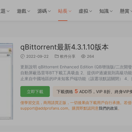
主題
遊戲
源碼
站長
虛拟
知識
懸賞
qBittorrent最新4.3.1.10版本
2022-09-22
軟件分享
264
更新說明 qBittorrent Enhanced Edition (QB
自動屏蔽迅雷等BT下載工具吸血 2、提供IP過濾規則高級功能，
止來自中國地區的IP未知客戶端功能（該選項默認關閉） 4、
認關閉） 5、提供下載完成後重新效驗torrent種子文件功
受原...
5
立即下載
下載價格
ADD币，VIP 8折、終身VI
僅學習交流，商用請買正版，一切後果由下載用戶自行承擔。若侵犯了
support@addprofans.com。購買即默認同意
我們的政策
。