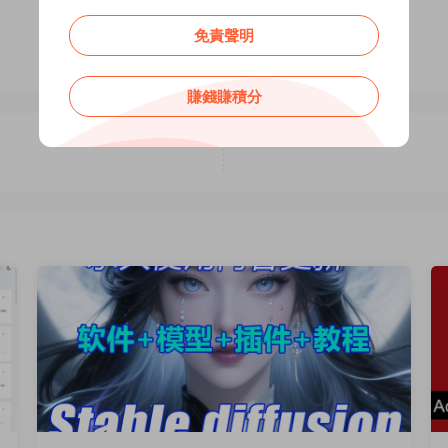
免責聲明
賺錢賺積分