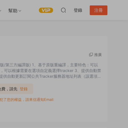
登錄
注冊
幫助
推廣
增強版/二次開發版/第三方編譯版) 1、基于原版重編譯，主要特色：可以
可以根據需要在選項自定義選擇tracker 3、提供自動禁
提供自動更新訂閱公共Tracker服務器地址列表（該選項默
能（該選項默認開啓） 6、解除原版客戶端啓動多開限制，不
P免費，請先
登錄
您的權益，請來信通知Email: