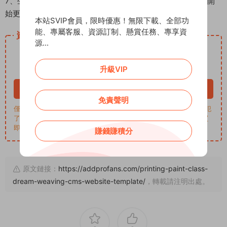
7、生成全站（生成——更新系統緩存——一鍵更新網站——開
始更新。）
本站SVIP會員，限時優惠！無限下載、全部功
能、專屬客服、資源訂制、懸賞任務、專享資
資源下載
源...
5
下載價格
ADD币
升級VIP
VIP 8折、終身VIP免費
立即購買
免責聲明
僅學習交流，商用請買正版，一切後果由下載用戶自行承擔。若侵犯
了您的權益，請來信通知Email: support@addprofans.com。購買
即默認同意
我們的政策
。
賺錢賺積分
原文鏈接：
https://addprofans.com/printing-paint-class-
dream-weaving-cms-website-template/
，轉載請注明出處。