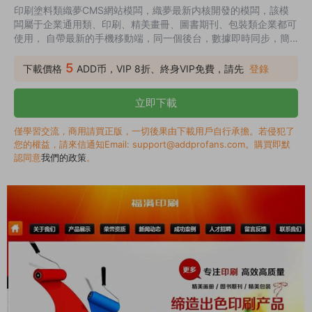
印刷塗料類織夢CMS網站模闆，織夢最新内核開發的模闆，該模
闆屬于企業通用類、印刷、精美畫冊、圖書期刊、包裝類企業都可
使用， 自帶最新的手機移動端，同一個後台，數據即時同步，簡
單适用！原創設計、手工書寫DIV+CSS，完美兼容IE7+、
Firefox、Chrome、360浏覽器等；主流浏覽器；利于SEO的模
5
下載價格
ADD币，VIP 8折、終身VIP免費，請先
登錄
闆，手工CSS+DIV，圖片ALT，H系列标簽已合理運用。 織夢
CMS印刷模闆,織夢CMS塗料模闆截圖 安裝教程： 1、将下載的織
立即下載
夢源碼全部傳到空間根目錄，由于有很多人反應安裝後首頁樣式都
亂的，...
僅學習交流，商用請買正版，一切後果由下載用戶自行承擔。若侵犯了
您的權益，請來信通知Email: support@addprofans.com。購買即默
認同意
我們的政策
。