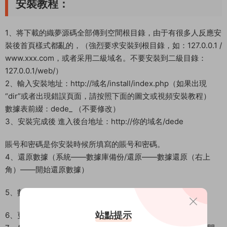
安裝教程：
1、将下載的織夢源碼全部傳到空間根目錄，由于有很多人反應安
裝後首頁樣式都亂的，（強烈要求安裝到根目錄，如：127.0.0.1 /
www.xxx.com，或者采用二級域名。不要安裝到二級目錄：
127.0.0.1/web/）
2、輸入安裝地址：http://域名/install/index.php（如果出現
“dir”或者出現錯誤頁面，請按照下面的圖文或視頻安裝教程）
數據表前綴：dede_ （不要修改）
3、安裝完成後 進入後台地址：http://你的域名/dede
賬号和密碼是你安裝時候所填寫的賬号和密碼。
4、還原數據（系統——數據庫備份/還原——數據還原（右上
角）——開始還原數據）
5、數據還原後修改密碼，還原後的賬号和密碼都是admin
站點提示
6、更改系統配置，把域名換成你的域名，然後在生成