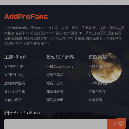
AddProFans緻力于wordpress主題、模版、插件、工具開發，提供企業建站,營
銷推廣,企業郵箱,域名注冊,saas平台,小程序開發,NFT系統,分銷系統,雲服務器,
虛拟主機,郵件營銷,品牌官網,B2C獨立站,VPS 雲主機,國外服務器,EMS郵件營
銷,網絡營銷,短信營銷等服務。
主題和插件
建站程序源碼
遊戲娛樂中心
WP主題訂制
手機Apps/Mobile
所有遊戲版塊
WP插件中心
源碼百寶箱
Virt A Mate
建站插件源碼
站長工具箱
VIP專屬資源
建站模闆主題
知識和通知
遊戲主程序
微信小程序
問答與求助
遊戲源碼
關于AddProFans