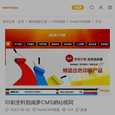
當前位置：
首頁
建站模版主題
CMS模版
DedeCMS模版
正文
印刷塗料類織夢CMS網站模闆
2022-09-26
DedeCMS模版
214
推廣