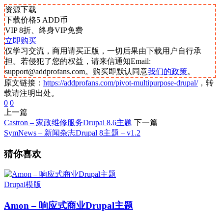
资源下载
下载价格
5
ADD币
VIP 8折、终身VIP免费
立即购买
仅学习交流，商用请买正版，一切后果由下载用户自行承
担。若侵犯了您的权益，请来信通知Email:
support@addprofans.com。购买即默认同意
我们的政策
。
原文链接：
https://addprofans.com/pivot-multipurpose-drupal/
，转
载请注明出处。
0
0
上一篇
Castron – 家政维修服务Drupal 8.6主题
下一篇
SymNews – 新闻杂志Drupal 8主题 – v1.2
猜你喜欢
Drupal模版
Amon – 响应式商业Drupal主题