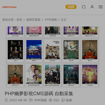
當前位置：
首頁
源碼百寶箱
.PHP源碼
正文
PHP幽夢影視CMS源碼 自動采集
2022-09-19
.PHP源碼
252
推廣