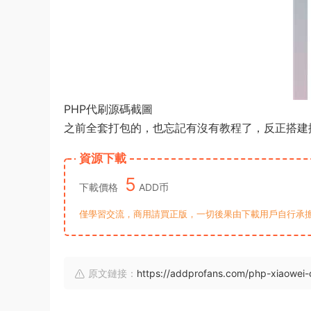
PHP代刷源碼截圖
之前全套打包的，也忘記有沒有教程了，反正搭建
資源下載
5
下載價格
ADD币
僅學習交流，商用請買正版，一切後果由下載用戶自行承擔。若侵犯了
原文鏈接：
https://addprofans.com/php-xiaowei-