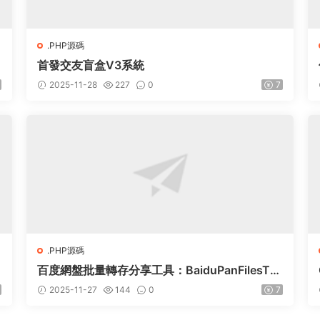
.PHP源碼
具
首發交友盲盒V3系統
2025-11-28
227
0
7
.PHP源碼
百度網盤批量轉存分享工具：BaiduPanFilesTra
nsfers 2.8.2
2025-11-27
144
0
7