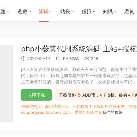
主題
遊戲
源碼
站長
虛拟
知識
懸賞
php小薇雲代刷系統源碼 主站+授
2022-09-19
.PHP源碼
248
php小薇雲代刷系統源碼，源碼沒有任何問題，都是我自己
的，保證可用，因爲之前都是給客戶一條龍搭建好的，也忘記
之前全套打包的，也忘記有沒有教程了，反正搭建挺簡單的，
搭建需要收辛苦費。
5
立即下載
下載價格
ADD币，VIP 8折、終身VI
僅學習交流，商用請買正版，一切後果由下載用戶自行承擔。若侵犯了
support@addprofans.com。購買即默認同意
我們的政策
。