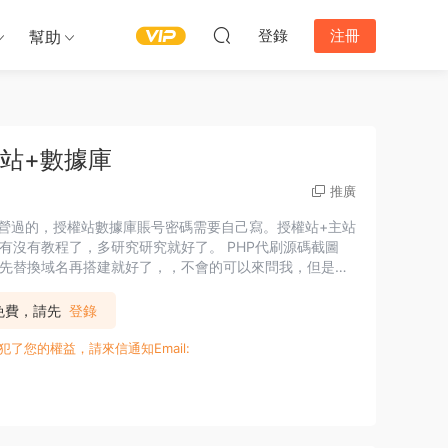
登錄
注冊
幫助
權站+數據庫
推廣
運營過的，授權站數據庫賬号密碼需要自己寫。授權站+主站
有沒有教程了，多研究研究就好了。 PHP代刷源碼截圖
先替換域名再搭建就好了，，不會的可以來問我，但是代
P免費，請先
登錄
您的權益，請來信通知Email: