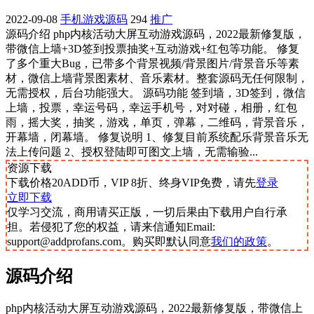
2022-09-08
手机游戏源码
294
推广
源码介绍 php内核活动大屏互动游戏源码，2022最新修复版，
带微信上墙+3D签到投票抽奖+互动游戏+红包等功能。 修复
了多个重大Bug，已带多个背景视频/背景图片/背景音乐等素
材，微信上墙背景图素材、音乐素材。整套源码无任何限制，
无需授权，后台功能强大。 源码功能 签到墙，3D签到，微信
上墙，投票，幸运号码，幸运手机号，对对碰，相册，红包
雨，摇大奖，抽奖，游戏，单页，弹幕，二维码，背景音乐，
开幕墙，闭幕墙。 修复说明 1、修复目前系统配乐背景音乐无
法上传问题 2、授权登陆即可图文上墙，无需输验...
资源下载
下载价格
20
ADD币，VIP 8折、终身VIP免费，请先
登录
立即下载
仅学习交流，商用请买正版，一切后果由下载用户自行承
担。若侵犯了您的权益，请来信通知Email:
support@addprofans.com。购买即默认同意
我们的政策
。
源码介绍
php内核活动大屏互动游戏源码，2022最新修复版，带微信上