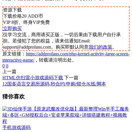
资源下载
下载价格
20
ADD币
VIP 8折、终身VIP免费
立即购买
仅学习交流，商用请买正版，一切后果由下载用户自行承
担。若侵犯了您的权益，请来信通知Email:
support@addprofans.com。购买即默认同意
我们的政策
。
原文链接：
https://addprofans.com/php-kernel-activity-large-screen-
interactive-game/
，转载请注明出处。
0
0
上一篇
HTML仿扫雷小游戏源码下载
下一篇
12国多语言交易所源码,秒合约/申购/锁仓/K线/脚本
猜你喜欢
手机游戏源码