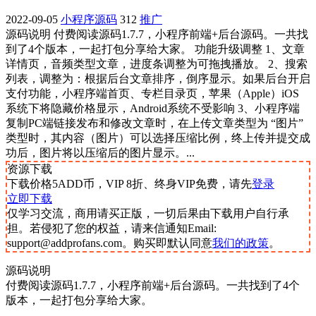
2022-09-05
小程序源码
312
推广
源码说明 付费阅读源码1.7.7，小程序前端+后台源码。一共找
到了4个版本，一起打包分享给大家。 功能升级调整 1、文章
详情页，音频类型文章，进度条调整为可拖拽播放。 2、搜索
列表，调整为：根据后台文章排序，倒序显示。如果后台开启
支付功能，小程序端首页、专栏目录页，苹果（Apple）iOS
系统下将隐藏价格显示，Android系统不受影响 3、小程序端
复制PC端链接发布和修改文章时，在上传文章类型为 “图片”
类型时，其内容（图片）可以选择压缩比例，终上传并提交成
功后，图片将以压缩后的图片显示。...
资源下载
下载价格
5
ADD币，VIP 8折、终身VIP免费，请先
登录
立即下载
仅学习交流，商用请买正版，一切后果由下载用户自行承
担。若侵犯了您的权益，请来信通知Email:
support@addprofans.com。购买即默认同意
我们的政策
。
源码说明
付费阅读源码1.7.7，小程序前端+后台源码。一共找到了4个
版本，一起打包分享给大家。