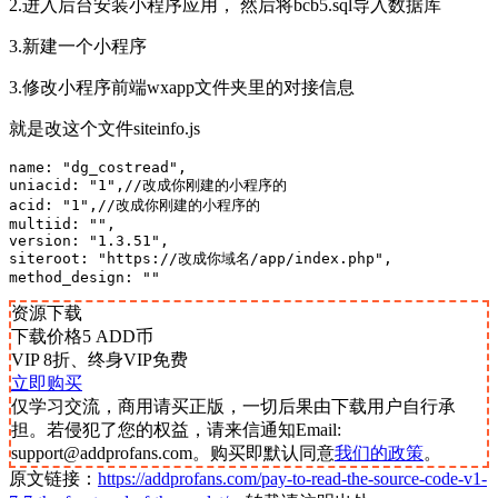
2.进入后台安装小程序应用， 然后将bcb5.sql导入数据库
3.新建一个小程序
3.修改小程序前端wxapp文件夹里的对接信息
就是改这个文件siteinfo.js
name: "dg_costread",

uniacid: "1",//改成你刚建的小程序的

acid: "1",//改成你刚建的小程序的

multiid: "",

version: "1.3.51",

siteroot: "https://改成你域名/app/index.php",

method_design: ""
资源下载
下载价格
5
ADD币
VIP 8折、终身VIP免费
立即购买
仅学习交流，商用请买正版，一切后果由下载用户自行承
担。若侵犯了您的权益，请来信通知Email:
support@addprofans.com。购买即默认同意
我们的政策
。
原文链接：
https://addprofans.com/pay-to-read-the-source-code-v1-