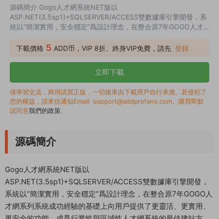
源碼簡介 Gogo人才網系統NET版以
ASP.NET(3.5sp1)+SQLSERVER/ACCESS雙數據庫引擎開發，系
統以“簡潔實用，安全穩定”爲設計理念，在整合原7年GOGO人才
網系列系統成功經驗的基礎上向用戶提供了更靈活、更實用、更安
全的功能，成爲行業性與區域性人才網系統的最佳建站方案。
5
下載價格
ADD币，VIP 8折、終身VIP免費，請先
登錄
一、動态的字段定義。系統可對崗位類别、專業類别、職稱、地區
等字段進行動态定義，可滿足任何行業性和任何區域性人才招聘網
立即下載
的建站需求。 二、兼容的數據引擎。系統兼容并提供SQLSERVER
與ACCESS兩種數...
僅學習交流，商用請買正版，一切後果由下載用戶自行承擔。若侵犯了
您的權益，請來信通知Email: support@addprofans.com。購買即默
認同意
我們的政策
。
源碼簡介
Gogo人才網系統NET版以
ASP.NET(3.5sp1)+SQLSERVER/ACCESS雙數據庫引擎開發，
系統以“簡潔實用，安全穩定”爲設計理念，在整合原7年GOGO人
才網系列系統成功經驗的基礎上向用戶提供了更靈活、更實用、
更安全的功能，成爲行業性與區域性人才網系統的最佳建站方