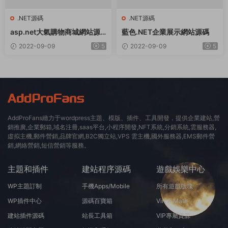
.NET源碼
.NET源碼
asp.net大氣購物商城網站源
藍色.NET企業展示網站源碼
碼
2022-09-09
5
2022-09-09
5
AddProFans緻力于wordpress主題、模版、插件、工具開發，提供企業建站,營
銷推廣,企業郵箱,域名注冊,saas平台,小程序開發,NFT系統,分銷系統,雲服務器,
虛拟主機,郵件營銷,品牌官網,B2C獨立站,VPS 雲主機,國外服務器,EMS郵件營
銷,網絡營銷,短信營銷等服務。
主題和插件
建站程序源碼
遊戲娛樂中心
WP主題訂制
手機Apps/Mobile
所有遊戲版塊
WP插件中心
源碼百寶箱
Virt A Mate
建站插件源碼
站長工具箱
VIP專屬資源