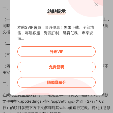
一、系統的運行要求
站點提示
（一）32位Internet Information Services（iis）6.0版本以上，
同時開啓ASP支持、服務器端文件包含、啓用父路徑、設置默認
本站SVIP會員，限時優惠！無限下載、全部功
文檔index.aspx；
能、專屬客服、資源訂制、懸賞任務、專享資
源...
（二）.net framework 4.0 sp1（ASP.NET 4.0.30319）；
升級VIP
（三）至少100M空間；
（四）Sqlserver2005以上版本（選裝，使用ACCESS數據庫不
免責聲明
用安裝Sqlserver）。
賺錢賺積分
二、配置web.config文件
在網站上傳至服務器前于本地用記事本等純文本編輯工具打開該
文件并對<appSettings>與</appSettings>之間（27行至62
行）的項目參照下方中文解釋對其value值進行定義。提别注意修