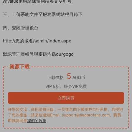
改value值時請保留兩端英文雙引号。
三、上傳系統文件至服務器網站根目錄下
四、登陸管理後台
http://您的域名/admin/index.aspx
默認管理員帳号與密碼均爲ourgogo
資源下載
5
下載價格
ADD币
VIP 8折、終身VIP免費
立即購買
僅學習交流，商用請買正版，一切後果由下載用戶自行承擔。若侵犯
了您的權益，請來信通知Email: support@addprofans.com。購買
即默認同意
我們的政策
。