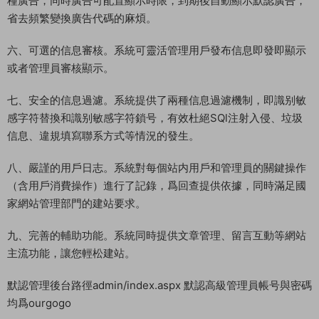
種廣告，同時廣告可配置顯示時限，到期後自動顯示默認廣告，
省去頻繁變換廣告代碼的麻煩。
六、可選的信息審核。系統可靈活管理用戶發布信息即發即顯示
或者管理員審核顯示。
七、安全的信息過濾。系統提供了兩種信息過濾機制，即識别敏
感字符替換和識别敏感字符鎖号，有效杜絕SQl注射入侵、垃圾
信息、違規填寫聯系方式等情況的發生。
八、嚴謹的用戶日志。系統對每個站内用戶和管理員的關鍵操作
（含用戶消費操作）進行了記錄，爲回查提供依據，同時滿足國
家網站管理部門的建站要求。
九、完善的輔助功能。系統同時提供文章管理、留言互動等網站
主流功能，讓您輕松建站。
默認管理後台路徑admin/index.aspx 默認高級管理員帳号與密碼
均爲ourgogo