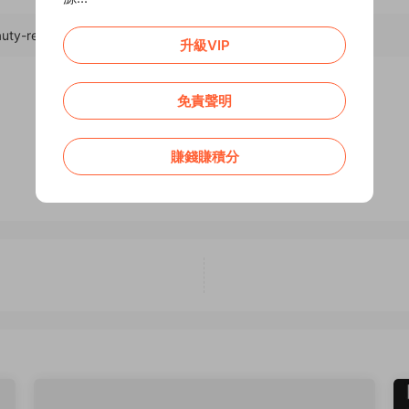
auty-responsive/
，轉載請注明出處。
升級VIP
免責聲明
0
0
賺錢賺積分