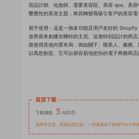
容設計師、化妝師、需要美容院、美容 spa、
響應性的美容主題，将其轉變爲吸引客戶的美容電
易于使用：這是一個多功能且用戶友好的 Shop
放界面來創建你獨特的主頁。這個特别設計的商店
面使用其他内置布局，例如關于、聯系人、服務、
以爲您創造。它可以很容易地把你的電子商務商店
資源下載
5
下載價格
ADD币
僅學習交流，商用請買正版，一切後果由下載用戶自行承擔。若侵犯了