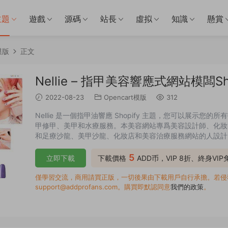
主題
遊戲
源碼
站長
虛拟
知識
懸賞
模版
正文
Nellie – 指甲美容響應式網站模闆Shop
2022-08-23
Opencart模版
312
Nellie 是一個指甲油響應 Shopify 主題，您可以展
甲修甲、美甲和水療服務。本美容網站專爲美容設計師、化妝師
和足療沙龍、美甲沙龍、化妝店和美容治療服務網站的人設計
變爲吸引客戶的美容電子商務商店。 易于使用：這是一個多功能
布局和版面，因此您可以輕松地設計有吸引力的在線商店...
5
立即下載
下載價格
ADD币，VIP 8折、終身VI
僅學習交流，商用請買正版，一切後果由下載用戶自行承擔。若侵犯了
support@addprofans.com。購買即默認同意
我們的政策
。