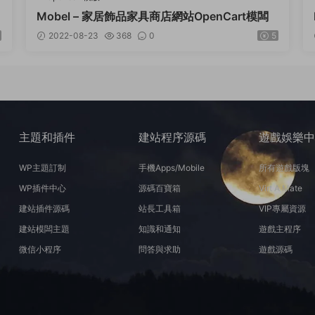
Mobel – 家居飾品家具商店網站OpenCart模闆
2022-08-23
368
0
5
主題和插件
建站程序源碼
遊戲娛樂
WP主題訂制
手機Apps/Mobile
所有遊戲版塊
WP插件中心
源碼百寶箱
Virt A Mate
建站插件源碼
站長工具箱
VIP專屬資源
建站模闆主題
知識和通知
遊戲主程序
微信小程序
問答與求助
遊戲源碼