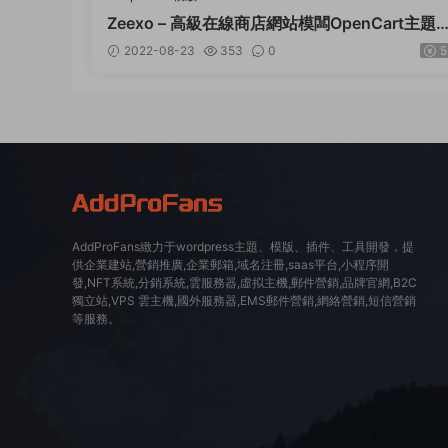
Zeexo – 高級在線商店網站模闆OpenCart主題 –
v1.4
2022-08-23
353
0
5
AddProFans緻力于wordpress主題、模版、插件、工具開發，提
供企業建站,營銷推廣,企業郵箱,域名注冊,saas平台,小程序開
發,NFT系統,分銷系統,雲服務器,虛拟主機,郵件營銷,品牌官網,B2C
獨立站,VPS 雲主機,國外服務器,EMS郵件營銷,網絡營銷,短信營銷
等服務。