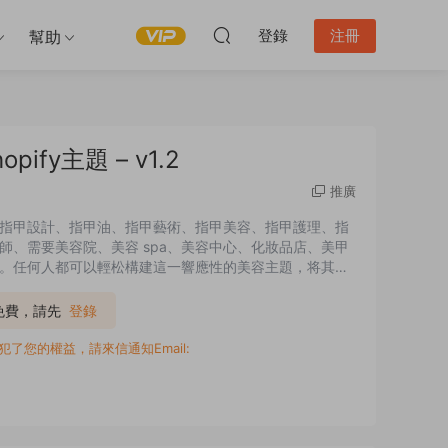
登錄
注冊
幫助
ify主題 – v1.2
推廣
示您的所有指甲設計、指甲油、指甲藝術、指甲美容、指甲護理、指
、需要美容院、美容 spa、美容中心、化妝品店、美甲
。任何人都可以輕松構建這一響應性的美容主題，将其轉
且用戶友好的 Shopify 主題。它爲您提供了時尚的頁面
P免費，請先
登錄
您的權益，請來信通知Email: