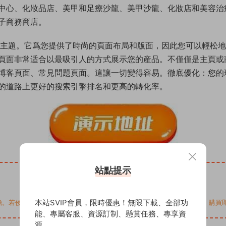
美容中心、化妝品店、美甲和足療沙龍、美甲沙龍、化妝店和美容
子商務商店。
ify 主題。它爲您提供了時尚的頁面布局和版面，因此您可以輕
頁面非常适合以最吸引人的方式展示您的産品。不僅僅是主頁或
博客頁面、常見問題頁面。這讓一切變得容易。徹底優化：您的
的道路上更好的搜索引擎排名和更高的轉化率。
站點提示
本站SVIP會員，限時優惠！無限下載、全部功
您的權益，請來信通知Email: support@addprofans.com。購
能、專屬客服、資源訂制、懸賞任務、專享資
源...