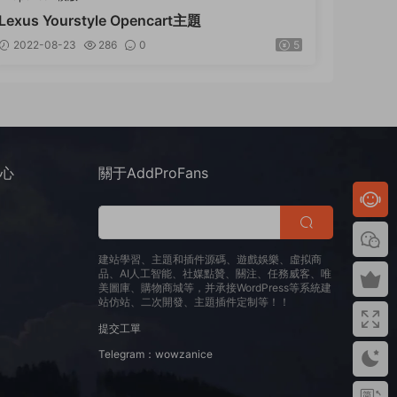
Lexus Yourstyle Opencart主題
2022-08-23
286
0
5
中心
關于AddProFans
建站學習、主題和插件源碼、遊戲娛樂、虛拟商
品、AI人工智能、社媒點贊、關注、任務威客、唯
美圖庫、購物商城等，并承接WordPress等系統建
站仿站、二次開發、主題插件定制等！！
提交工單
Telegram：wowzanice