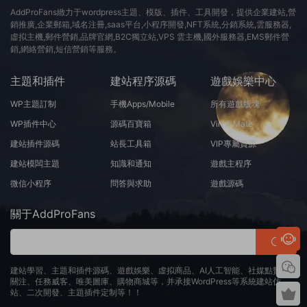
AddProFans緻力于wordpress主題、模版、插件、工具開發，提供企業建站,營
銷推廣,企業郵箱,域名注冊,saas平台,小程序開發,NFT系統,分銷系統,雲服務器,
虛拟主機,郵件營銷,品牌官網,B2C獨立站,VPS 雲主機,國外服務器,EMS郵件營
銷,網絡營銷,短信營銷等服務。
主題和插件
建站程序源碼
遊戲娛樂中心
WP主題訂制
手機Apps/Mobile
所有遊戲版塊
WP插件中心
源碼百寶箱
Virt A Mate
建站插件源碼
站長工具箱
VIP專屬資源
建站模闆主題
知識和通知
遊戲主程序
微信小程序
問答與求助
遊戲源碼
關于AddProFans
建站學習、主題和插件源碼、遊戲娛樂、虛拟商品、AI人工智能、社媒點贊、
關注、任務威客、唯美圖庫、購物商城等，并承接WordPress等系統建站仿
站、二次開發、主題插件定制等！！