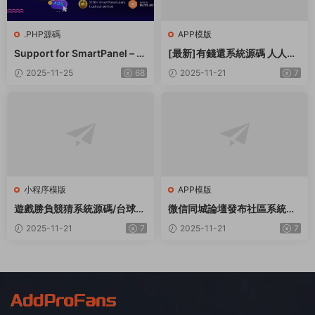
.PHP源碼
APP模版
Support for SmartPanel – S
[最新]有錢還系統源碼 人人還
MM Panel Script
衆籌還錢模式還貸系統源碼
2025-11-25
68
2025-11-21
7
小程序模版
APP模版
遊戲勝負競猜系統源碼/台球有
微信同城論壇發布社區系統源
獎競猜/自定義賽事/冠軍優勝
碼 二手閑置 房屋出租開源uni
2025-11-21
7
2025-11-21
7
猜
app修複版