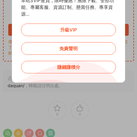
本站SVIP會員，限時優惠！無限下載、全部功
10
能、專屬客服、資源訂制、懸賞任務、專享資
下載價格
ADD币
源...
VIP 8折、終身VIP免費
升級VIP
立即購買
僅學習交流，商用請買正版，一切後果由下載用戶自行承擔。若侵犯
了您的權益，請來信通知Email: support@addprofans.com。購買
免責聲明
即默認同意
我們的政策
。
賺錢賺積分
原文鏈接：
https://addprofans.com/name-font-symbol-
daquan/
，轉載請注明出處。
0
0