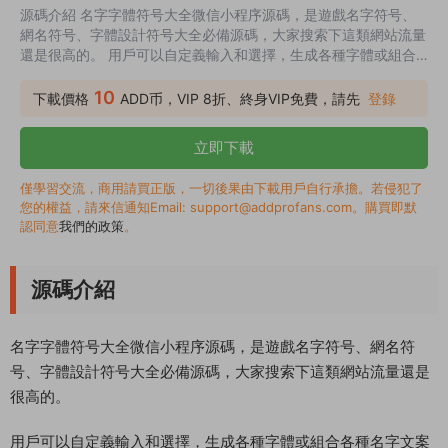
源碼介紹 名字字體符号大全微信小程序源碼，是遊戲名字符号、
網名符号、字體設計符号大全必備源碼，大家搜索下這類網站流量
還是很高的。 用戶可以自定義輸入和選擇，生成各種字體或組合
各種名字文案等等 另外還給添加了多樣化的流量主模式，大家隻
需要替換對應的流量主ID即可。 源碼功能 花式字體設計 表情字體
10
下載價格
ADD币，VIP 8折、終身VIP免費，請先
登錄
組合設計 翅膀字體組合 火星文一鍵生成 符号庫 空白名稱 彩色網
名等等 還有很多,所以小編就不一一介紹了
立即下載
僅學習交流，商用請買正版，一切後果由下載用戶自行承擔。若侵犯了
您的權益，請來信通知Email: support@addprofans.com。購買即默
認同意
我們的政策
。
源碼介紹
名字字體符号大全微信小程序源碼，是遊戲名字符号、網名符
号、字體設計符号大全必備源碼，大家搜索下這類網站流量還是
很高的。
用戶可以自定義輸入和選擇，生成各種字體或組合各種名字文案