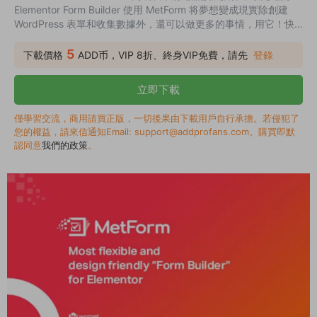
Elementor Form Builder 使用 MetForm 将夢想變成現實除創建
WordPress 表單和收集數據外，還可以做更多的事情，用它！快
速将您的表單變成強大的，數據驅動的應用程序。
5
下載價格
ADD币，VIP 8折、終身VIP免費，請先
登錄
立即下載
僅學習交流，商用請買正版，一切後果由下載用戶自行承擔。若侵犯了
您的權益，請來信通知Email: support@addprofans.com。購買即默
認同意
我們的政策
。