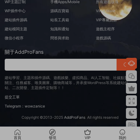
WP主題訂制
手機Apps/Mobile
所有遊戲版塊
WP插件中心
源碼百寶箱
Virt A Mate
建站插件源碼
站長工具箱
VIP專屬資源
建站模闆主題
知識和通知
遊戲主程序
微信小程序
問答與求助
遊戲源碼
關于AddProFans
建站學習、主題和插件源碼、遊戲娛樂、虛拟商品、AI人工智能、社媒點贊、
關注、任務威客、唯美圖庫、購物商城等，并承接WordPress等系統建站仿
站、二次開發、主題插件定制等！！
提交工單
Telegram：wowzanice
Copyright ©2013-2025
AddProFans
All rights reserved
首頁
發現
VIP
我的