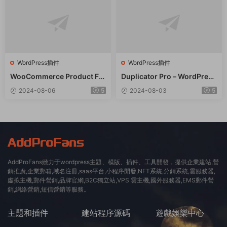
WordPress插件
WordPress插件
WooCommerce Product Filt
Duplicator Pro – WordPress
er 商品篩選器WordPress插
備份遷移WordPress插件 – v
2024-08-06
5
2024-08-03
5
件 – v8.3.0
4.5.15
AddProFans緻力于wordpress主題、模版、插件、工具開發，提供企業建站,營
銷推廣,企業郵箱,域名注冊,saas平台,小程序開發,NFT系統,分銷系統,雲服務器,
虛拟主機,郵件營銷,品牌官網,B2C獨立站,VPS 雲主機,國外服務器,EMS郵件營
銷,網絡營銷,短信營銷等服務。
主題和插件
建站程序源碼
遊戲娛樂中心