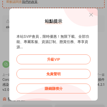
即默認同意
我們的政策
。
站點提示
原文鏈接：
https://addprofans.com/metform-pro-
elementor/
，轉載請注明出處。
本站SVIP會員，限時優惠！無限下載、全部功
能、專屬客服、資源訂制、懸賞任務、專享資
源...
0
0
升級VIP
免責聲明
上一篇
下一篇
Coronar – COVID-19 新冠狀病毒
Ninja Tables Pro 表單構建器插件
感染實時數據WordPress插件 –
– v4.2.1
賺錢賺積分
v2.0.5
猜你喜歡