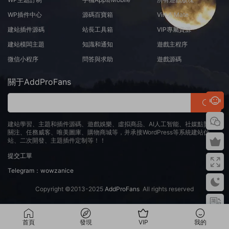
WP插件中心
源碼百寶箱
Virt A Mate
建站插件源碼
站長工具箱
VIP專屬資源
建站模闆主題
知識和通知
遊戲主程序
微信小程序
問答與求助
遊戲源碼
關于AddProFans
建站學習、主題和插件源碼、遊戲娛樂、虛拟商品、AI人工智能、社媒點贊、
關注、任務威客、唯美圖庫、購物商城等，并承接WordPress等系統建站仿
站、二次開發、主題插件定制等！！
提交工單
Telegram：wowzanice
Copyright ©2013-2025
AddProFans
All rights reserved
首頁
發現
VIP
我的