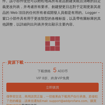
件。該小部件使您可以輕松地爲所有産品創建美觀且清晰的自定
義更改列表，并考慮所有要求。創建變更日志對于定期更新其産
品的 Web 項目的任何所有者或開發人員都是有用的。Logger –
窗口小部件具有用于更改類型的各種标簽，以及帶有圖标庫的其
他調整，以詳細列出列表并突出顯示主要内容。
資源下載
5
下載價格
ADD币
VIP 8折、終身VIP免費
立即購買
僅學習交流，商用請買正版，一切後果由下載用戶自行承擔。若侵犯
了您的權益，請來信通知Email: support@addprofans.com。購買