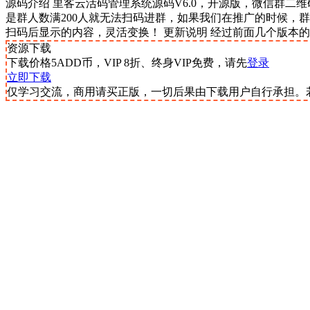
源码介绍 里客云活码管理系统源码V6.0，开源版，微信群二
是群人数满200人就无法扫码进群，如果我们在推广的时候，
扫码后显示的内容，灵活变换！ 更新说明 经过前面几个版本的
资源下载
下载价格
5
ADD币，VIP 8折、终身VIP免费，请先
登录
立即下载
仅学习交流，商用请买正版，一切后果由下载用户自行承担。若侵犯了您的权