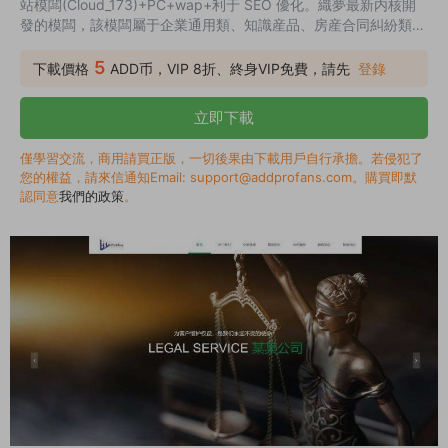
站模闆(Cloud_173)+PC+wap+利于 SEO 優化。織夢最新内核開
發的模闆，該模闆屬于企業通用類、知識産品、房産合同糾紛類企
業都可使用，這款模闆使用範圍極廣，不僅僅局限于一類型的企
業，你隻需要把圖片和産品内容；換成你的，顔色都可以修改，改
5
下載價格
ADD币，VIP 8折、終身VIP免費，請先
登錄
完讓你耳目一新的感覺！響應式自适應設計，同一個後台，數據即
時同步，簡單适用！原創設計、手工書寫 DIV+CSS，完美兼容
立即下載
IE7+、Firefox、Chrome、360 等主流浏覽器、頁...
僅學習交流，商用請買正版，一切後果由下載用戶自行承擔。若侵犯了
您的權益，請來信通知Email: support@addprofans.com。購買即默
認同意
我們的政策
。