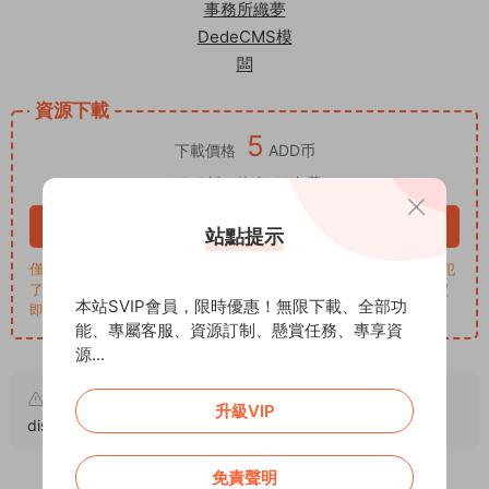
資源下載
5
下載價格
ADD币
VIP 8折、終身VIP免費
立即購買
站點提示
僅學習交流，商用請買正版，一切後果由下載用戶自行承擔。若侵犯
了您的權益，請來信通知Email: support@addprofans.com。購買
本站SVIP會員，限時優惠！無限下載、全部功
即默認同意
我們的政策
。
能、專屬客服、資源訂制、懸賞任務、專享資
源...
原文鏈接：
https://addprofans.com/legal-contract-
升級VIP
dispute-intellectual-property-law-firm/
，轉載請注明出處。
免責聲明