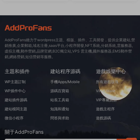
AddProFans緻力于wordpress主題、模版、插件、工具開發，提供企業建站,營
銷推廣,企業郵箱,域名注冊,saas平台,小程序開發,NFT系統,分銷系統,雲服務器,
虛拟主機,郵件營銷,品牌官網,B2C獨立站,VPS 雲主機,國外服務器,EMS郵件營
銷,網絡營銷,短信營銷等服務。
主題和插件
建站程序源碼
遊戲娛樂中心
WP主題訂制
手機Apps/Mobile
所有遊戲版塊
WP插件中心
源碼百寶箱
Virt A Mate
建站插件源碼
站長工具箱
VIP專屬資源
建站模闆主題
知識和通知
遊戲主程序
微信小程序
問答與求助
遊戲源碼
關于AddProFans