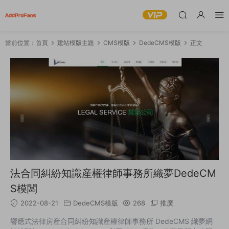
當前位置：
首頁
建站模版主題
CMS模版
DedeCMS模版
正文
法合同糾紛知識産權律師事務所織夢DedeCM
S模闆
2022-08-21
DedeCMS模版
268
推廣
響應式法律房産合同糾紛知識産權律師事務所 DedeCMS 織夢網