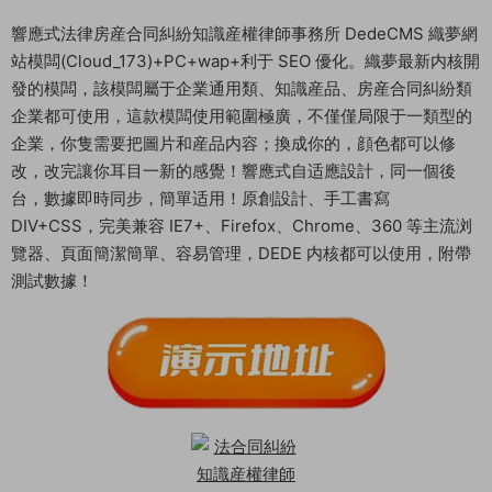
響應式法律房産合同糾紛知識産權律師事務所 DedeCMS 織夢網
站模闆(Cloud_173)+PC+wap+利于 SEO 優化。織夢最新内核開
發的模闆，該模闆屬于企業通用類、知識産品、房産合同糾紛類
企業都可使用，這款模闆使用範圍極廣，不僅僅局限于一類型的
企業，你隻需要把圖片和産品内容；換成你的，顔色都可以修
改，改完讓你耳目一新的感覺！響應式自适應設計，同一個後
台，數據即時同步，簡單适用！原創設計、手工書寫
DIV+CSS，完美兼容 IE7+、Firefox、Chrome、360 等主流浏
覽器、頁面簡潔簡單、容易管理，DEDE 内核都可以使用，附帶
測試數據！