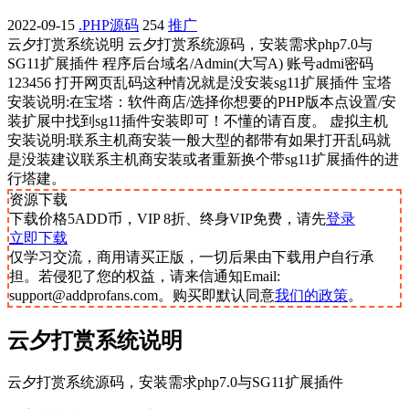
2022-09-15
.PHP源码
254
推广
云夕打赏系统说明 云夕打赏系统源码，安装需求php7.0与
SG11扩展插件 程序后台域名/Admin(大写A) 账号admi密码
123456 打开网页乱码这种情况就是没安装sg11扩展插件 宝塔
安装说明:在宝塔：软件商店/选择你想要的PHP版本点设置/安
装扩展中找到sg11插件安装即可！不懂的请百度。 虚拟主机
安装说明:联系主机商安装一般大型的都带有如果打开乱码就
是没装建议联系主机商安装或者重新换个带sg11扩展插件的进
行塔建。
资源下载
下载价格
5
ADD币，VIP 8折、终身VIP免费，请先
登录
立即下载
仅学习交流，商用请买正版，一切后果由下载用户自行承
担。若侵犯了您的权益，请来信通知Email:
support@addprofans.com。购买即默认同意
我们的政策
。
云夕打赏系统说明
云夕打赏系统源码，安装需求php7.0与SG11扩展插件