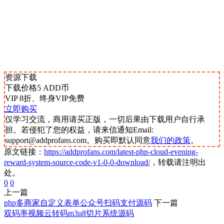
资源下载
下载价格
5
ADD币
VIP 8折、终身VIP免费
立即购买
仅学习交流，商用请买正版，一切后果由下载用户自行承
担。若侵犯了您的权益，请来信通知Email:
support@addprofans.com。购买即默认同意
我们的政策
。
原文链接：
https://addprofans.com/latest-php-cloud-evening-
reward-system-source-code-v1-0-0-download/
，转载请注明出
处。
0
0
上一篇
php多商家自定义表单公众号扫码支付源码
下一篇
双码率视频云转码m3u8切片系统源码