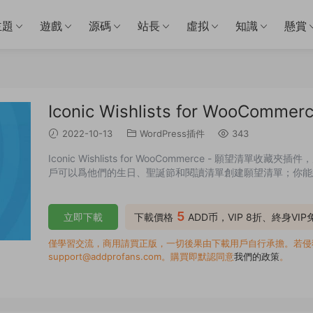
主題
遊戲
源碼
站長
虛拟
知識
懸賞
Iconic Wishlists for WooCom
2022-10-13
WordPress插件
343
Iconic Wishlists for WooCommerce - 願
戶可以爲他們的生日、聖誕節和閱讀清單創建願望清單；你能
5
立即下載
下載價格
ADD币，VIP 8折、終身VI
僅學習交流，商用請買正版，一切後果由下載用戶自行承擔。若侵犯了
support@addprofans.com。購買即默認同意
我們的政策
。