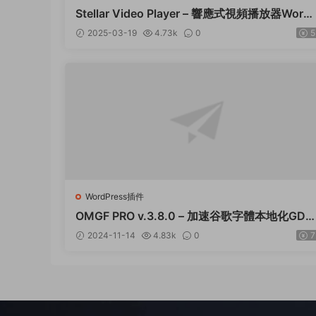
Stellar Video Player – 響應式視頻播放器Word
ress插件 – v2.9
2025-03-19
4.73k
0
5
WordPress插件
OMGF PRO v.3.8.0 – 加速谷歌字體本地化GDP
R優化 破解版插件下載
2024-11-14
4.83k
0
7