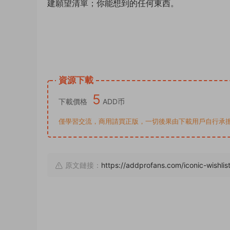
建願望清單；你能想到的任何東西。
資源下載
5
下載價格
ADD币
僅學習交流，商用請買正版，一切後果由下載用戶自行承擔。若侵犯了
原文鏈接：
https://addprofans.com/iconic-wishli