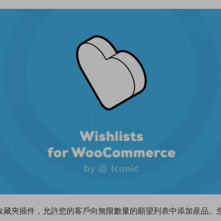
merce – 願望清單收藏夾插件，允許您的客戶向無限數量的願望列表中