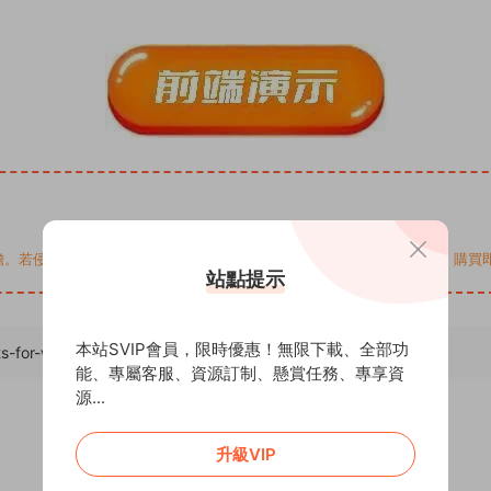
您的權益，請來信通知Email: support@addprofans.com。購
站點提示
本站SVIP會員，限時優惠！無限下載、全部功
sts-for-woocommerce/
，轉載請注明出處。
能、專屬客服、資源訂制、懸賞任務、專享資
源...
升級VIP
0
0