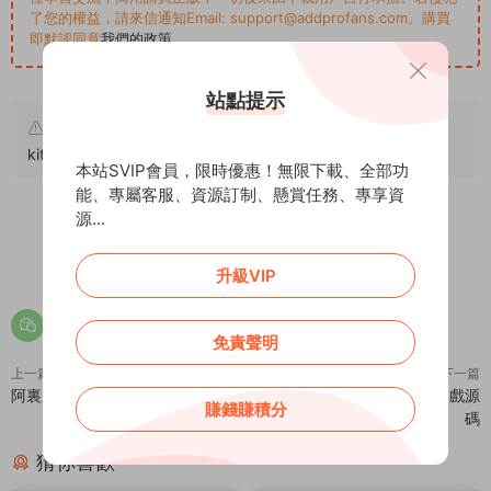
了您的權益，請來信通知Email: support@addprofans.com。購買
即默認同意
我們的政策
。
站點提示
原文鏈接：
https://addprofans.com/html5-surrounding-
kitten-games/
，轉載請注明出處。
本站SVIP會員，限時優惠！無限下載、全部功
能、專屬客服、資源訂制、懸賞任務、專享資
源...
0
0
升級VIP
免責聲明
上一篇
下一篇
阿裏森林種樹挂機遊戲源碼
thinkphp蒼穹陀螺世界養成遊戲源
賺錢賺積分
碼
猜你喜歡