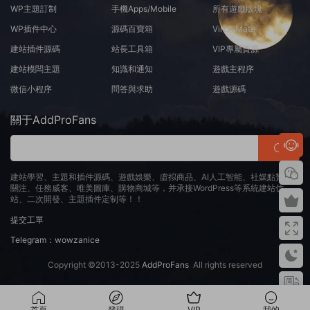
WP主題訂制
手機Apps/Mobile
所有遊戲版塊
WP插件中心
源碼百寶箱
Virt A Mate
建站插件源碼
站長工具箱
VIP專屬資源
建站模闆主題
知識和通知
遊戲主程序
微信小程序
問答與求助
遊戲源碼
關于AddProFans
建站學習、主題和插件源碼、遊戲娛樂、虛拟商品、AI人工智能、社媒點贊、
關注、任務威客、唯美圖庫、購物商城等，并承接WordPress等系統建站仿
站、二次開發、主題插件定制等！！
提交工單
Telegram：wowzanice
Copyright ©2013-2025
AddProFans
All rights reserved
首頁
發現
VIP
我的