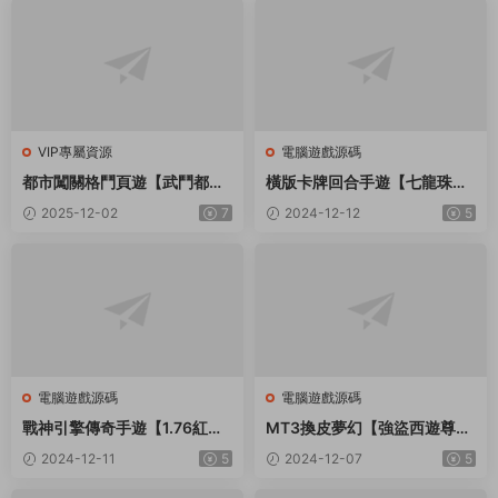
VIP專屬資源
電腦遊戲源碼
都市闖關格鬥頁遊【武鬥都市
橫版卡牌回合手遊【七龍珠傳
之超級英雄】最新整理Win系
奇】最新整理Win一鍵服務端
2025-12-02
7
2024-12-12
5
服務端+貨币修改教程+詳細外
+GM後台+安卓+詳細搭建教
網搭建教程
程
電腦遊戲源碼
電腦遊戲源碼
戰神引擎傳奇手遊【1.76紅日
MT3換皮夢幻【強盜西遊尊享
複古三職業[白豬3.1]】最新整
挂機版】最新整理Linux手工
2024-12-11
5
2024-12-07
5
理Win一鍵服務端+GM授權後
服務端+源碼+攻略文檔+管理
台+安卓蘋果雙端+詳細搭建教
後台+GM後台+安卓蘋果雙端