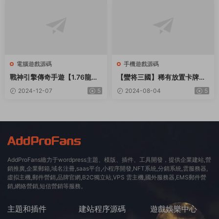
程+視頻教程
+詳細搭建教程+視頻教程
電腦遊戲源碼
手機遊戲源碼
戰神引擎傳奇手遊【1.76龍騰
【蠻将三國】稀有放置卡牌手
赤月小極品三職業[白豬3]】最
遊版本+VM單機一鍵端+Linu
2024-12-07
5
2024-08-04
5
新整理Win一鍵服務端+GM授
x學習手工端+安卓+GM充值
權後台+安卓蘋果雙端+詳細搭
物品後台+通用視頻教程
建教程+視頻教程
AddProFans緻力于wordpress主題、模版、插件、工具開發，提供企業建站,營
銷推廣,企業郵箱,域名注冊,saas平台,小程序開發,NFT系統,分銷系統,雲服務器,
虛拟主機,郵件營銷,品牌官網,B2C獨立站,VPS 雲主機,國外服務器,EMS郵件營
銷,網絡營銷,短信營銷等服務。
主題和插件
建站程序源碼
遊戲娛樂中心