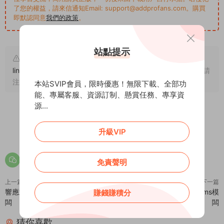
了您的權益，請來信通知Email: support@addprofans.com。購買
即默認同意
我們的政策
。
站點提示
原文鏈接：
https://addprofans.com/html5-responsive-
lingerie-apparel-clothing-dream-weaving-template/
，轉載請
注明出處。
本站SVIP會員，限時優惠！無限下載、全部功
能、專屬客服、資源訂制、懸賞任務、專享資
源...
0
0
升級VIP
免責聲明
上一篇
下一篇
響應式美容養生美發連鎖類織夢模
響應式貨運物流網站dedecms模
賺錢賺積分
闆
闆
猜你喜歡