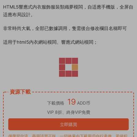
HTML5響應式内衣服飾服裝類織夢模闆，自适應手機版，全屏自
适應布局設計。
非常時尚大氣，全部已數據調用，隻需後台修改欄目名稱即可
适用于html5内衣網站模闆、響應式網站模闆；
資源下載
19
下載價格
ADD币
VIP 8折、終身VIP免費
立即購買
僅學習交流，商用請買正版，一切後果由下載用戶自行承擔。若侵犯