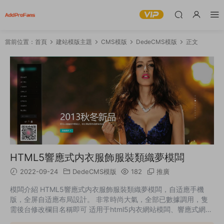
當前位置：
首頁
建站模版主題
CMS模版
DedeCMS模版
正文
HTML5響應式内衣服飾服裝類織夢模闆
2022-09-24
DedeCMS模版
182
推廣
模闆介紹 HTML5響應式内衣服飾服裝類織夢模闆，自适應手機
版，全屏自适應布局設計。 非常時尚大氣，全部已數據調用，隻
需後台修改欄目名稱即可 适用于html5内衣網站模闆、響應式網站
模闆；