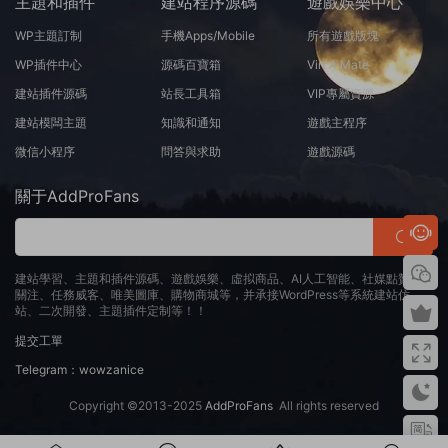
主題和插件
建站程序源碼
遊戲娛樂中心
WP主題訂制
手機Apps/Mobile
所有遊戲版塊
WP插件中心
源碼百寶箱
Virt A Mate
建站插件源碼
站長工具箱
VIP專屬資源
建站模闆主題
知識和通知
遊戲主程序
微信小程序
問答與求助
遊戲源碼
關于AddProFans
建站學習、主題和插件源碼、遊戲娛樂、虛拟商品、AI人工智能、社媒點贊、
關注、任務威客、唯美圖庫、購物商城等，并承接WordPress等系統建站仿
站、二次開發、主題插件定制等！！
提交工單
Telegram：wowzanice
Copyright ©2013-2025
AddProFans
All rights reserved