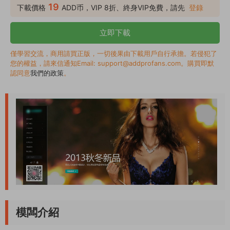
19
下載價格
ADD币，VIP 8折、終身VIP免費，請先
登錄
立即下載
僅學習交流，商用請買正版，一切後果由下載用戶自行承擔。若侵犯了
您的權益，請來信通知Email: support@addprofans.com。購買即默
認同意
我們的政策
。
模闆介紹