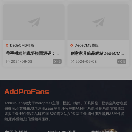
DedeCMS模版
DedeCMS模版
帶手機端的織夢模闆源碼：适
創意家具飾品網站DedeCMS
用于社會福利院、養老院等領
織夢模闆
2024-06-08
5
2024-06-08
5
域
AddProFans緻力于wordpress主題、模版、插件、工具開發，提供企業建站,營
銷推廣,企業郵箱,域名注冊,saas平台,小程序開發,NFT系統,分銷系統,雲服務器,
虛拟主機,郵件營銷,品牌官網,B2C獨立站,VPS 雲主機,國外服務器,EMS郵件營
銷,網絡營銷,短信營銷等服務。