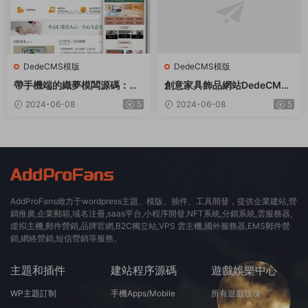
DedeCMS模版
DedeCMS模版
帶手機端的織夢模闆源碼：适
創意家具飾品網站DedeCMS
用于社會福利院、養老院等領
織夢模闆
2024-06-08
5
2024-06-08
5
域
AddProFans緻力于wordpress主題、模版、插件、工具開發，提供企業建站,營
銷推廣,企業郵箱,域名注冊,saas平台,小程序開發,NFT系統,分銷系統,雲服務器,
虛拟主機,郵件營銷,品牌官網,B2C獨立站,VPS 雲主機,國外服務器,EMS郵件營
銷,網絡營銷,短信營銷等服務。
主題和插件
建站程序源碼
遊戲娛樂中心
WP主題訂制
手機Apps/Mobile
所有遊戲版塊