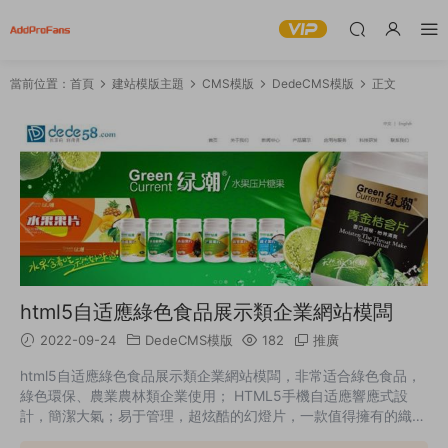
當前位置：
首頁
建站模版主題
CMS模版
DedeCMS模版
正文
html5自适應綠色食品展示類企業網站模闆
2022-09-24
DedeCMS模版
182
推廣
html5自适應綠色食品展示類企業網站模闆，非常适合綠色食品，
綠色環保、農業農林類企業使用； HTML5手機自适應響應式設
計，簡潔大氣；易于管理，超炫酷的幻燈片，一款值得擁有的織夢
網站模闆。 簡潔美觀大方的設計風格，圖片展示效果絕佳。頁面