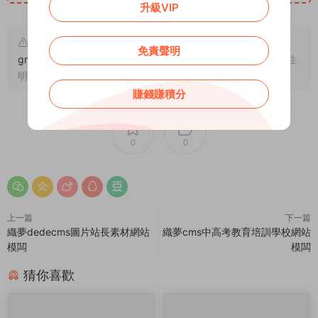
升級VIP
原文鏈接：
https://addprofans.com/html5-adaptive-
免責聲明
green-food-display-corporate-website-template/
，轉載請注
明出處。
賺錢賺積分
0
0
上一篇
下一篇
織夢dedecms圖片站長素材網站
織夢cms中高考教育培訓學校網站
模闆
模闆
猜你喜歡