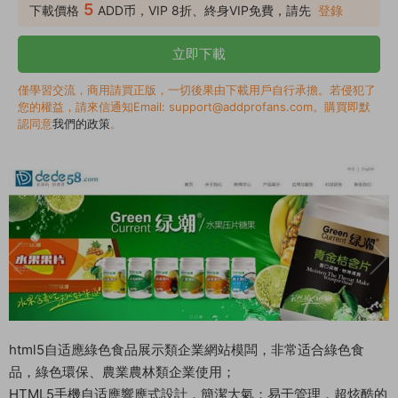
結構簡單，利于SEO的優化，模闆後台易于管理。 模闆安裝方法
5
下載價格
ADD币，VIP 8折、終身VIP免費，請先
登錄
按照正常的織夢安裝步驟安裝，在後台還原數據就可以了，後台重
新點擊保存下系統基本參數。 系統>系統基本參數> 保存（确
立即下載
定）。 詳細步驟如下： 1.将源碼完整上傳至網站目錄，運行
install...
僅學習交流，商用請買正版，一切後果由下載用戶自行承擔。若侵犯了
您的權益，請來信通知Email: support@addprofans.com。購買即默
認同意
我們的政策
。
html5自适應綠色食品展示類企業網站模闆，非常适合綠色食
品，綠色環保、農業農林類企業使用；
HTML5手機自适應響應式設計，簡潔大氣；易于管理，超炫酷的