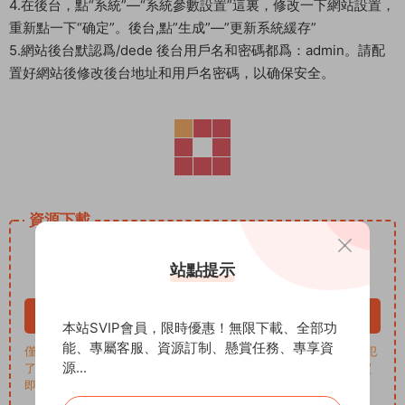
4.在後台，點“系統”—“系統參數設置”這裏，修改一下網站設置，
重新點一下“确定”。後台,點”生成”—”更新系統緩存”
5.網站後台默認爲/dede 後台用戶名和密碼都爲：admin。請配
置好網站後修改後台地址和用戶名密碼，以确保安全。
資源下載
5
下載價格
ADD币
站點提示
VIP 8折、終身VIP免費
立即購買
本站SVIP會員，限時優惠！無限下載、全部功
能、專屬客服、資源訂制、懸賞任務、專享資
僅學習交流，商用請買正版，一切後果由下載用戶自行承擔。若侵犯
源...
了您的權益，請來信通知Email: support@addprofans.com。購買
即默認同意
我們的政策
。