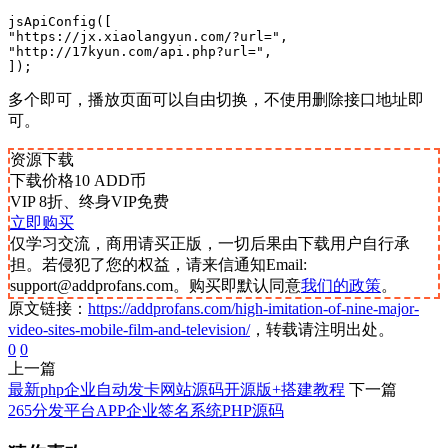
jsApiConfig([

"https://jx.xiaolangyun.com/?url=",

"http://17kyun.com/api.php?url=",

]);
多个即可，播放页面可以自由切换，不使用删除接口地址即
可。
资源下载
下载价格
10
ADD币
VIP 8折、终身VIP免费
立即购买
仅学习交流，商用请买正版，一切后果由下载用户自行承
担。若侵犯了您的权益，请来信通知Email:
support@addprofans.com。购买即默认同意
我们的政策
。
原文链接：
https://addprofans.com/high-imitation-of-nine-major-
video-sites-mobile-film-and-television/
，转载请注明出处。
0
0
上一篇
最新php企业自动发卡网站源码开源版+搭建教程
下一篇
265分发平台APP企业签名系统PHP源码