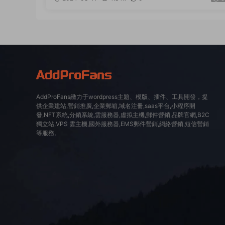
+詳細搭建教程
AddProFans緻力于wordpress主題、模版、插件、工具開發，提
供企業建站,營銷推廣,企業郵箱,域名注冊,saas平台,小程序開
發,NFT系統,分銷系統,雲服務器,虛拟主機,郵件營銷,品牌官網,B2C
獨立站,VPS 雲主機,國外服務器,EMS郵件營銷,網絡營銷,短信營銷
等服務。