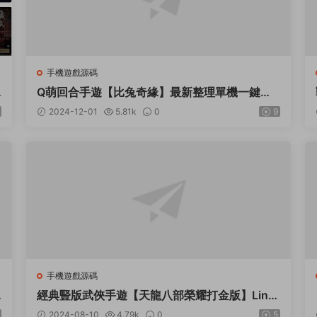
手機遊戲源碼
Q萌回合手遊【比兔奇緣】最新整理單機一鍵即
玩鏡像端+代理後台+詳細搭建教程
2024-12-01
5.81k
0
9
手機遊戲源碼
經典豎版武俠手遊【天龍八部榮耀打金版】Linu
x手工服務+安卓+運營後台+加解密工具+GM後
2024-08-10
4.79k
0
5