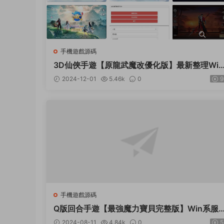
手機遊戲源碼
3D仙俠手遊【原龍武魔改優化版】最新整理Win
半手工服務端+多區+GM授權後台+安卓蘋果雙
2024-12-01
5.46k
0
9
端+詳細搭建教程+視頻教程
手機遊戲源碼
Q版回合手遊【最強魔力寶貝完整版】Win系服
務端+安卓蘋果雙端+多區+多功能GM授權後台
2024-08-11
4.84k
0
5