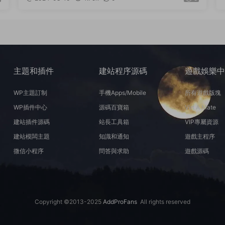
台+詳細搭建教程
主題和插件
建站程序源碼
遊戲娛樂
WP主題訂制
手機Apps/Mobile
所有遊戲版塊
WP插件中心
源碼百寶箱
Virt A Mate
建站插件源碼
站長工具箱
VIP專屬資源
建站模闆主題
知識和通知
遊戲主程序
微信小程序
問答與求助
遊戲源碼
Copyright ©2013-2025
AddProFans
All rights reserved