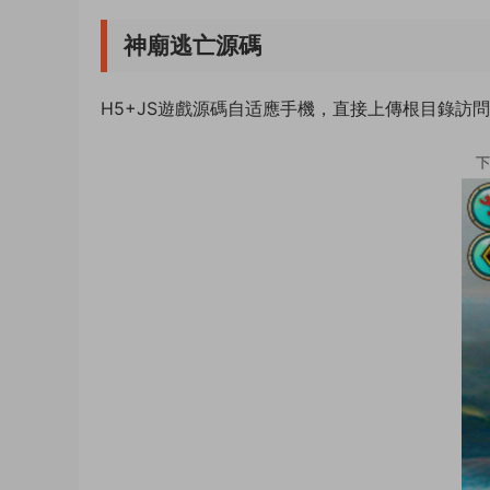
神廟逃亡源碼
H5+JS遊戲源碼自适應手機，直接上傳根目錄訪