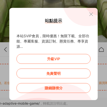
站點提示
本站SVIP會員，限時優惠！無限下載、全部功
能、專屬客服、資源訂制、懸賞任務、專享資
源...
升級VIP
免責聲明
您的權益，請來信通知Email: support@addprofans.com。購
賺錢賺積分
un-adaptive-mobile-game/
，轉載請注明出處。