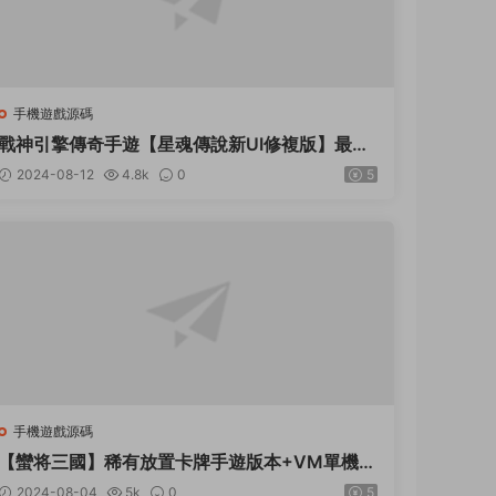
手機遊戲源碼
戰神引擎傳奇手遊【星魂傳說新UI修複版】最新
整理Win系服務端+安卓蘋果雙端+GM授權後台
2024-08-12
4.8k
0
5
+詳細搭建教程
手機遊戲源碼
【蠻将三國】稀有放置卡牌手遊版本+VM單機一
鍵端+Linux學習手工端+安卓+GM充值物品後台
2024-08-04
5k
0
5