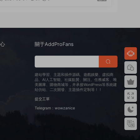
+通用視頻教程
中心
關于AddProFans
建站學習、主題和插件源碼、遊戲娛樂、虛拟商
品、AI人工智能、社媒點贊、關注、任務威客、唯
美圖庫、購物商城等，并承接WordPress等系統建
站仿站、二次開發、主題插件定制等！！
提交工單
Telegram：wowzanice