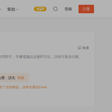
登錄
注冊
幫助
推廣
錄訪問即可，手機電腦自适應即可玩，詳情可看演示圖。
P免費，請先
登錄
您的權益，請來信通知Email: