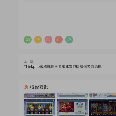
上一篇
Thinkphp戰國亂世王者養成遊戲區塊鏈遊戲源碼
猜你喜歡