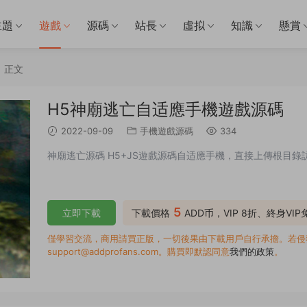
主題
遊戲
源碼
站長
虛拟
知識
懸賞
正文
H5神廟逃亡自适應手機遊戲源碼
2022-09-09
手機遊戲源碼
334
神廟逃亡源碼 H5+JS遊戲源碼自适應手機，直接上傳根目
5
立即下載
下載價格
ADD币，VIP 8折、終身VI
僅學習交流，商用請買正版，一切後果由下載用戶自行承擔。若侵犯了
support@addprofans.com。購買即默認同意
我們的政策
。