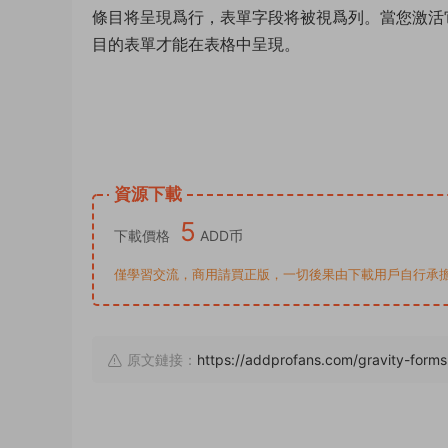
條目将呈現爲行，表單字段将被視爲列。當您激活它時，您将
目的表單才能在表格中呈現。
資源下載
5
下載價格
ADD币
僅學習交流，商用請買正版，一切後果由下載用戶自行承擔。若侵犯了
原文鏈接：
https://addprofans.com/gravity-forms