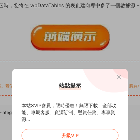
在 wpDataTables 的表創建向導中多了一個數據源 – Gr
站點提示
您的權益，請來信通知Email: support@addprofans.com。購
本站SVIP會員，限時優惠！無限下載、全部功
能、專屬客服、資源訂制、懸賞任務、專享資
-integration-for-wpdatatables/
，轉載請注明出處。
源...
升級VIP