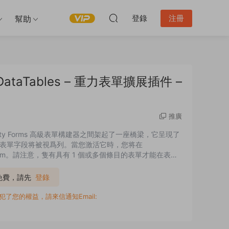
登錄
注冊
幫助
r wpDataTables – 重力表單擴展插件 –
推廣
avity Forms 高級表單構建器之間架起了一座橋梁，它呈現了
表單字段将被視爲列。當您激活它時，您将在
ty Form。請注意，隻有具有 1 個或多個條目的表單才能在表格
P免費，請先
登錄
您的權益，請來信通知Email: