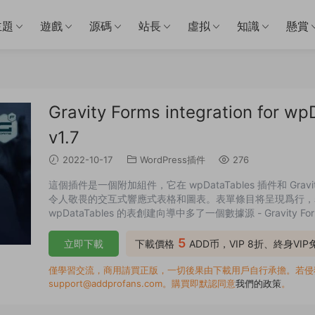
主題
遊戲
源碼
站長
虛拟
知識
懸賞
Gravity Forms integration fo
v1.7
2022-10-17
WordPress插件
276
這個插件是一個附加組件，它在 wpDataTables 插件和 Gr
令人敬畏的交互式響應式表格和圖表。表單條目将呈現爲行，
wpDataTables 的表創建向導中多了一個數據源 - Gravi
中呈現。
5
立即下載
下載價格
ADD币，VIP 8折、終身VI
僅學習交流，商用請買正版，一切後果由下載用戶自行承擔。若侵犯了
support@addprofans.com。購買即默認同意
我們的政策
。