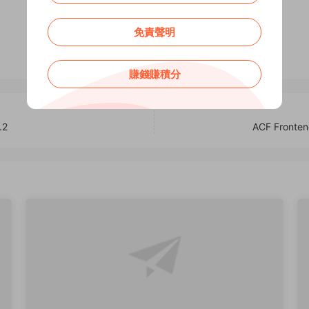
0
0
免責聲明
賺錢賺積分
.2
ACF Front