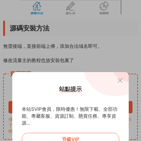
源碼安裝方法
無需後端，直接前端上傳，添加合法域名即可。
修改流量主的教程也放安裝包裏了
資源下載
9
下載價格
ADD币
站點提示
VIP 8折、終身VIP免費
立即購買
本站SVIP會員，限時優惠！無限下載、全部功
能、專屬客服、資源訂制、懸賞任務、專享資
僅學習交流，商用請買正版，一切後果由下載用戶自行承擔。若侵犯
源...
了您的權益，請來信通知Email: support@addprofans.com。購買
即默認同意
我們的政策
。
升級VIP