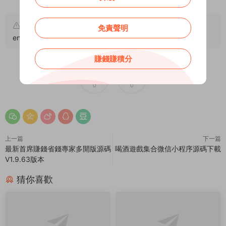
原文鏈接：
https://addprofans.com/fun-and-
免責聲明
entertainment-applet/
，轉載請注明出處。
賺錢賺積分
0
0
上一篇
下一篇
最新首席賺錢省錢專家多開版源碼
喝酒遊戲集合微信小程序源碼下載
V1.9.63版本
猜你喜歡