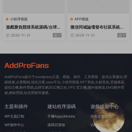
小程序模版
APP模版
遊戲勝負競猜系統源碼/台球有
微信同城論壇發布社區系統源
獎競猜/自定義賽事/冠軍優勝
碼 二手閑置 房屋出租開源uni
2025-11-21
7
2025-11-21
7
猜
app修複版
AddProFans緻力于wordpress主題、模版、插件、工具開發，提供企業建站,營
銷推廣,企業郵箱,域名注冊,saas平台,小程序開發,NFT系統,分銷系統,雲服務器,
虛拟主機,郵件營銷,品牌官網,B2C獨立站,VPS 雲主機,國外服務器,EMS郵件營
銷,網絡營銷,短信營銷等服務。
主題和插件
建站程序源碼
遊戲娛樂中心
WP主題訂制
手機Apps/Mobile
所有遊戲版塊
WP插件中心
源碼百寶箱
Virt A Mate